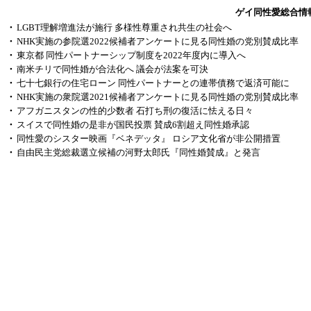
ゲイ同性愛総合情
・
LGBT理解増進法が施行 多様性尊重され共生の社会へ
・
NHK実施の参院選2022候補者アンケートに見る同性婚の党別賛成比率
・
東京都 同性パートナーシップ制度を2022年度内に導入へ
・
南米チリで同性婚が合法化へ 議会が法案を可決
・
七十七銀行の住宅ローン 同性パートナーとの連帯債務で返済可能に
・
NHK実施の衆院選2021候補者アンケートに見る同性婚の党別賛成比率
・
アフガニスタンの性的少数者 石打ち刑の復活に怯える日々
・
スイスで同性婚の是非が国民投票 賛成6割超え同性婚承認
・
同性愛のシスター映画『ベネデッタ』 ロシア文化省が非公開措置
・
自由民主党総裁選立候補の河野太郎氏『同性婚賛成』と発言