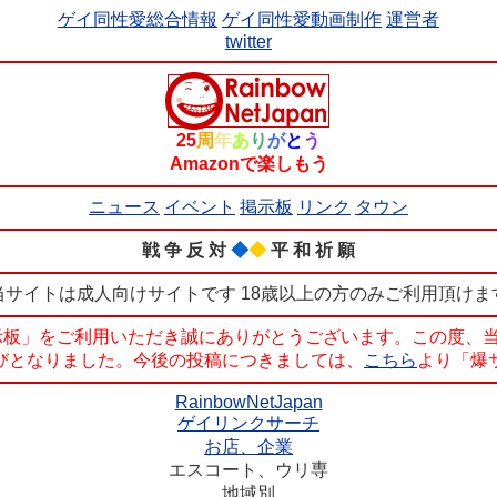
ゲイ同性愛総合情報
ゲイ同性愛動画制作
運営者
twitter
25
周
年
あ
り
が
と
う
Amazonで楽しもう
ニュース
イベント
掲示板
リンク
タウン
戦 争 反 対
◆
◆
平 和 祈 願
当サイトは成人向けサイトです 18歳以上の方のみご利用頂けま
pan掲示板」をご利用いただき誠にありがとうございます。この
運びとなりました。今後の投稿につきましては、
こちら
より「爆
RainbowNetJapan
ゲイリンクサーチ
お店、企業
エスコート、ウリ専
地域別