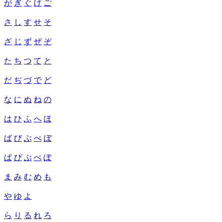
が
ぎ
ぐ
げ
ご
さ
し
す
せ
そ
ざ
じ
ず
ぜ
ぞ
た
ち
つ
て
と
だ
ぢ
づ
で
ど
な
に
ぬ
ね
の
は
ひ
ふ
へ
ほ
ば
び
ぶ
べ
ぼ
ぱ
ぴ
ぷ
ぺ
ぽ
ま
み
む
め
も
や
ゆ
よ
ら
り
る
れ
ろ