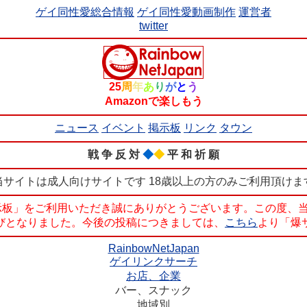
ゲイ同性愛総合情報
ゲイ同性愛動画制作
運営者
twitter
25
周
年
あ
り
が
と
う
Amazonで楽しもう
ニュース
イベント
掲示板
リンク
タウン
戦 争 反 対
◆
◆
平 和 祈 願
当サイトは成人向けサイトです 18歳以上の方のみご利用頂けま
pan掲示板」をご利用いただき誠にありがとうございます。この
運びとなりました。今後の投稿につきましては、
こちら
より「爆
RainbowNetJapan
ゲイリンクサーチ
お店、企業
バー、スナック
地域別