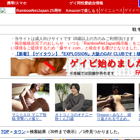
携帯/スマホ
ゲイ同性愛総合情報
ゲイニュース
ゲイイベ
RainbowNetJapan 25周年
Amazonで楽しもう
戦 
・当サイトは成人向けサイトです 18歳以上の方のみご利用頂けます
・掲示板統合完了のおしらせ いつも「RainbowNetJapan掲
い環境をご提供するため「爆サイ.com」と統合する運びとなりました
・
【新着】【ゲイタウン】『EXPLOSION』大阪のGAY CLUBです！
TOP
＞
タウン
＞検索結果（30件まで表示）／1件見つかりました。