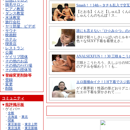
・
日焼けサロン
・
脱毛サロン
・
ピアノ教室
・
ダンス教室
・
水泳教室
・
旅行会社
・
ヤリ部屋、ビデボ
・
サウナ
・
映画館
・
ホテル
・
喫茶店
・
レストラン
・
公園
・
ゲイリブ団体
・
その他のお店
・
その他のﾊｯﾃﾝ場
・
その他の団体等
▼登録変更削除等
・
登録
・
変更
・
削除
コミュニティ
▼
批評掲示板
・ゲイバー
・
全般
・
北海道
・
東北
・
関東
・
東京新宿
・
東京上野
・
東京浅草
・
東京新橋