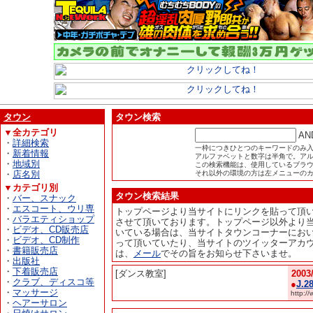
タウン
タウン検索
▼全カテゴリ
AN
・
詳細検索
一枠につきひとつのキーワードのみ
・
新着情報
アルファベットと数字は半角で。ア
・
地域別
この検索機能は、使用しているブラウザが
・
店名別
それ以外の環境の方は左メニューの
▼カテゴリ別
タウン検索結果
・
バー、スナック
・
エスコート、ウリ専
トップページより当サイトにリンクを貼って頂
・
バラエティショップ
させて頂いております。トップページ以外より
・
ビデオ、CD販売店
いている場合は、当サイトタウンコーナーにお
・
ビデオ、CD制作
って頂いていたり、当サイトのツイッターアカ
・
書籍販売店
は、
メール
でその旨をお知らせ下さいませ。
・
出版社
・
下着販売店
[ダンス教室]
2003
・
クラブ、ディスコ等
●
J.
・
マッサージ
http:/
・
ヘアーサロン