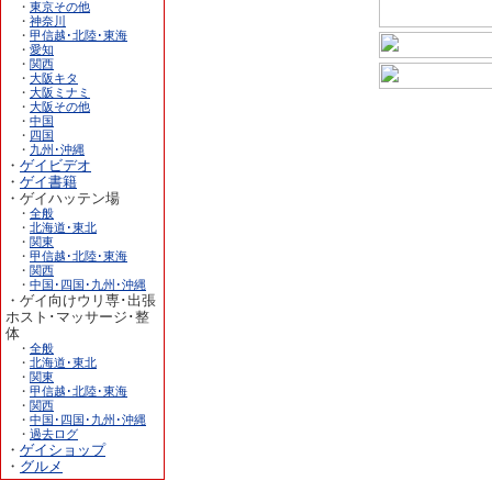
・
東京その他
・
神奈川
・
甲信越･北陸･東海
・
愛知
・
関西
・
大阪キタ
・
大阪ミナミ
・
大阪その他
・
中国
・
四国
・
九州･沖縄
・
ゲイビデオ
・
ゲイ書籍
・ゲイハッテン場
・
全般
・
北海道･東北
・
関東
・
甲信越･北陸･東海
・
関西
・
中国･四国･九州･沖縄
・ゲイ向けウリ専･出張
ホスト･マッサージ･整
体
・
全般
・
北海道･東北
・
関東
・
甲信越･北陸･東海
・
関西
・
中国･四国･九州･沖縄
・
過去ログ
・
ゲイショップ
・
グルメ