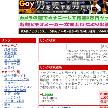
リンク
リンク検索
▼全カテゴリ
AN
・
詳細検索
一枠につきひとつのキーワードのみ入
・
新着情報
アルファベットと数字は半角で。アル
・
地域別
この検索機能は、使用しているブラウザが
それ以外の環境の方は左フレームのカ
・
サイト名別
・
運営者名別
・
店名別
リンク検索結果
▼カテゴリ別
トップページより当サイトにリンクを貼って頂
・
総合情報サイト
いております。トップページ以外より当サイト
・
サーチ、リンク集
場合は、当サイトリンクコーナーにおいては、
・
ニュース
り、当サイトのツイッターアカウントをフォロ
・
コミュニケーション
の旨をお知らせ下さいませ。
・
地域、海外情報
・
お店、企業
●
L’agora
2010
・
ハッテンバ
by L’agora
←200
・
ビデオ、CD等
相互リンク
都度
・
動画