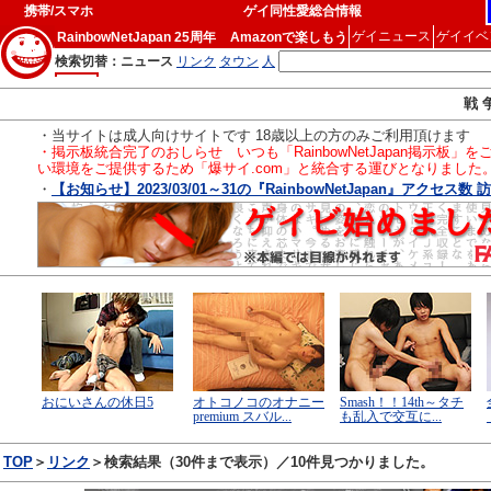
携帯/スマホ
ゲイ同性愛総合情報
ゲイニュース
ゲイイベ
RainbowNetJapan 25周年
Amazonで楽しもう
戦 
・当サイトは成人向けサイトです 18歳以上の方のみご利用頂けます
・掲示板統合完了のおしらせ いつも「RainbowNetJapan掲
い環境をご提供するため「爆サイ.com」と統合する運びとなりました
・
【お知らせ】2023/03/01～31の『RainbowNetJapan』アクセス数 訪問
TOP
＞
リンク
＞検索結果（30件まで表示）／10件見つかりました。