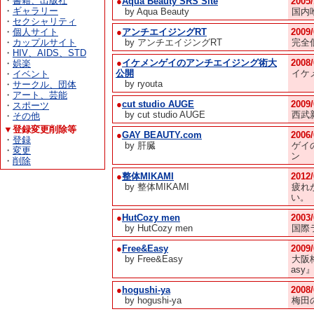
・
書籍、出版社
●
Aqua Beauty SRS Site
2005
・
ギャラリー
by Aqua Beauty
国内
・
セクシャリティ
・
個人サイト
●
アンチエイジングRT
2009
・
カップルサイト
by アンチエイジングRT
完全
・
HIV、AIDS、STD
●
イケメンゲイのアンチエイジング術大
2008
・
娯楽
公開
イケ
・
イベント
by ryouta
・
サークル、団体
・
アート、芸能
●
cut studio AUGE
2009
・
スポーツ
by cut studio AUGE
西武
・
その他
▼登録変更削除等
●
GAY BEAUTY.com
2006
・
登録
by 肝臓
ゲイ
・
変更
ン
・
削除
●
整体MIKAMI
2012
by 整体MIKAMI
疲れ
い。
●
HutCozy men
2003
by HutCozy men
国際
●
Free&Easy
2009
by Free&Easy
大阪
asy
●
hogushi-ya
2008
by hogushi-ya
梅田