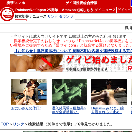
携帯/スマホ
ゲイ同性愛総合情報
ゲイニュース
ゲイイベ
RainbowNetJapan 25周年
Amazonで楽しもう
戦 
・当サイトは成人向けサイトです 18歳以上の方のみご利用頂けます
・掲示板統合完了のおしらせ いつも「RainbowNetJapan掲
い環境をご提供するため「爆サイ.com」と統合する運びとなりました
・
【お知らせ】批評掲示板について 意味不明な内容を連続投稿する荒らし
TOP
＞
リンク
＞検索結果（30件まで表示）／6件見つかりました。