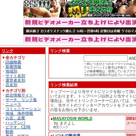
リンク
リンク検索
▼全カテゴリ
AN
・
詳細検索
一枠につきひとつのキーワードのみ入
・
新着情報
アルファベットと数字は半角で。アル
・
地域別
この検索機能は、使用しているブラウザが
それ以外の環境の方は左フレームのカ
・
サイト名別
・
運営者名別
・
店名別
リンク検索結果
▼カテゴリ別
トップページより当サイトにリンクを貼って頂
・
総合情報サイト
いております。トップページ以外より当サイト
・
サーチ、リンク集
場合は、当サイトリンクコーナーにおいては、
・
ニュース
り、当サイトのツイッターアカウントをフォロ
・
コミュニケーション
の旨をお知らせ下さいませ。
・
地域、海外情報
・
お店、企業
●
MASAYOSHI WORLD
2001
・
ハッテンバ
by まさよし
スー
・
ビデオ、CD等
相互リンク
・
動画
●
いつもの散歩道
2002