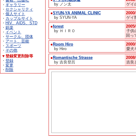
・
書籍、出版社
by ノン太
ゲイ
・
ギャラリー
・
セクシャリティ
●
SYUN-YA ANIMAL CLINIC
2000
・
個人サイト
by SYUN-YA
ゲイ
・
カップルサイト
・
HIV、AIDS、STD
●
forest
2005
・
娯楽
by ＨＩＲＯ
子供
・
イベント
回っ
・
サークル、団体
・
アート、芸能
●
Room Hiro
2000
・
スポーツ
by Hiro
愛犬
・
その他
▼登録変更削除等
●
Romantische Strasse
2008
・
登録
by 吉良登呂
吉良
・
変更
・
削除