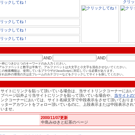
AND
AND
一枠につきひとつのキーワードのみ入力ください。
アルファベットと数字は半角で。アルファベットは大文字と小文字を混在させないでください。
この検索機能は、使用しているブラウザがJavaScriptに対応している必要があります。
それ以外の環境の方は左フレームのカテゴリーなどをクリックしてサイトを探してください。
当サイトにリンクを貼って頂いている場合は、当サイトリンクコーナーにおい
ップページ以外より当サイトにリンクを貼って頂いている場合や、
当サイトの
リンクコーナーにおいては、サイト名緑文字で中段表示をさせて頂いておりま
イッターアカウントをフォロー頂いているのに、上段表示または中段表示され
さいませ。
2000/11/07更新
中島みゆきと紅茶のページ