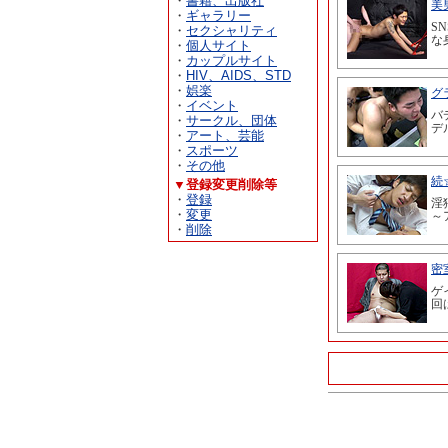
・
書籍、出版社
・
ギャラリー
・
セクシャリティ
・
個人サイト
・
カップルサイト
・
HIV、AIDS、STD
・
娯楽
・
イベント
・
サークル、団体
・
アート、芸能
・
スポーツ
・
その他
▼登録変更削除等
・
登録
・
変更
・
削除