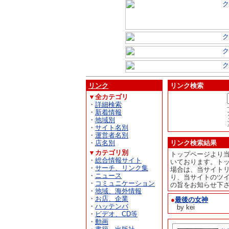
リンク
リンク検索
▼全カテゴリ
・
詳細検索
・
新着情報
・
地域別
・
サイト名別
・
運営者名別
・
店名別
リンク検索結果
▼カテゴリ別
トップページより
・
総合情報サイト
いております。ト
・
サーチ、リンク集
場合は、当サイト
・
ニュース
り、当サイトのツ
・
コミュニケーション
の旨をお知らせ下
・
地域、海外情報
・
お店、企業
●
最後の女神
・
ハッテンバ
by kei
・
ビデオ、CD等
・
動画