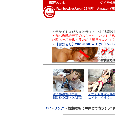
携帯/スマホ
ゲイ同性
RainbowNetJapan 25周年
Amazonで
・当サイトは成人向けサイトです 18歳
・掲示板統合完了のおしらせ いつも「Ra
い環境をご提供するため「爆サイ.com
・
【お知らせ】2023/03/01～31の『Rainb
TOP
＞
リンク
＞検索結果（30件まで表示）／1