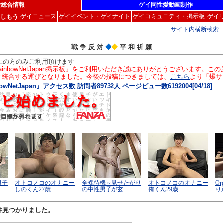
愛総合情報
ゲイ同性愛動画制作
ゲイニュース
ゲイイベント・ゲイナイト
ゲイコミュニティ・掲示板
ゲイ
楽しもう
サイト内横断検索
戦 争 反 対
◆
◆
平 和 祈 願
以上の方のみご利用頂けます
inbowNetJapan掲示板」をご利用いただき誠にありがとうございます。
」と統合する運びとなりました。今後の投稿につきましては、
こちら
より「爆サ
owNetJapan』アクセス数 訪問者89732人 ページビュー数6192004[04/18]
件見つかりました。