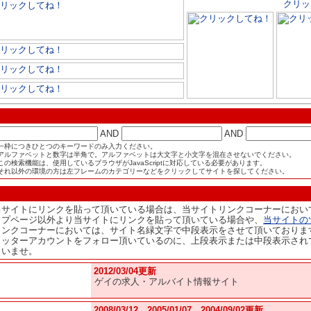
AND
AND
一枠につきひとつのキーワードのみ入力ください。
アルファベットと数字は半角で。アルファベットは大文字と小文字を混在させないでください。
この検索機能は、使用しているブラウザがJavaScriptに対応している必要があります。
それ以外の環境の方は左フレームのカテゴリーなどをクリックしてサイトを探してください。
当サイトにリンクを貼って頂いている場合は、当サイトリンクコーナーにおい
ップページ以外より当サイトにリンクを貼って頂いている場合や、
当サイトの
リンクコーナーにおいては、サイト名緑文字で中段表示をさせて頂いておりま
イッターアカウントをフォロー頂いているのに、上段表示または中段表示され
さいませ。
2012/03/04更新
ゲイの求人・アルバイト情報サイト
2008/03/12←2005/01/07←2004/09/02更新