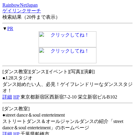
RainbowNetJapan
ゲイリンクサーチ
検索結果（20件まで表示）
▼
PR
[ダンス教室][ダンス][イベント][写真][演劇]
●J.28スタジオ
ダンス始めたい人、必見！ゲイフレンドリーなダンススタジ
オ！
詳細
HP
東京都新宿区西新宿7-2-10 栄立新宿ビルB102
[ダンス教室]
●street dance＆soul enterteiment
ストリートダンス＆オールジャンルダンスの紹介「street
dance＆soul enterteiment」のホームページ
詳細
HP
千葉県船橋市