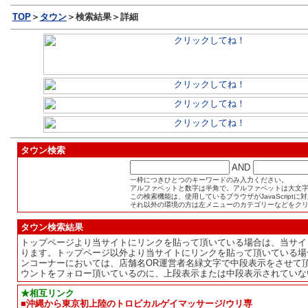
TOP
＞
タウン
＞検索結果＞詳細
タウン検索
AND
一枠につきひとつのキーワードのみ入力ください。
アルファベットと数字は半角で。アルファベットは大文
この検索機能は、使用しているブラウザがJavaScript
それ以外の環境の方は左メニューのカテゴリーなどをク
タウン検索結果
トップページより当サイトにリンクを貼って頂いている場合は、当サイ
ります。トップページ以外より当サイトにリンクを貼って頂いている場
ンコーナーにおいては、店舗名OR運営者名緑文字で中段表示をさせて
ウントをフォロー頂いているのに、上段表示または中段表示されていな
★相互リンク
■沖縄から東京初上陸のトロピカルゲイマッサージ/ウリ専