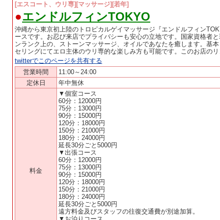
[エスコート、ウリ専][マッサージ][若年]
●
エンドルフィンTOKYO
沖縄から東京初上陸のトロピカルゲイマッサージ『エンドルフィンTO
ースです。お忍び来店でプライバシーも安心の立地です。国家資格者と
ンランク上の、ストーンマッサージ、オイルであなたを癒します。基本
セリングにてエロ主体のウリ専的な楽しみ方も可能です。このお店のリ
twitterでこのページを共有する
営業時間
11:00～24:00
定休日
年中無休
▼個室コース
60分：12000円
75分：13000円
90分：15000円
120分：18000円
150分：21000円
180分：24000円
延長30分ごと5000円
▼出張コース
60分：12000円
75分：13000円
料金
90分：15000円
120分：18000円
150分：21000円
180分：24000円
延長30分ごと5000円
遠方料金及びスタッフの往復交通費が別途加算。
▼お泊りコース