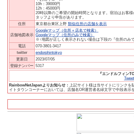
10h：39000円
12h：45000円
20時以降のご希望の開始時間となります。宿泊はお客
タッフより申告があります。
住所
東京都台東区上野
類似住所の店舗を表示
Googleマップ（住所＋店名で検索）
店舗地図表示
Googleマップ（住所のみで検索）
※↑地図が正しく表示されない場合は下段の『住所のみ
電話
070-3801-3417
twitter
endorphintokyo
更新日
2023/07/05
登録ナンバー
5317
『エンドルフィンTOKY
Tweet
RainbowNetJapanよりお知らせ：
上記サイト様は当サイトにリンクを
イトタウンコーナーにおいては、店舗名OR運営者名緑文字で中段表示