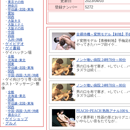
更新日
2023/04/03
・
東京その他
・
神奈川
登録ナンバー
5272
・
甲信越･北陸･東海
・
愛知
・
関西
・
大阪キタ
・
大阪ミナミ
・
大阪その他
・
中国
・
四国
・
九州･沖縄
・
ゲイビデオ
・
ゲイ書籍
・ゲイハッテン場
・
全般
・
北海道･東北
・
関東
・
甲信越･北陸･東海
・
関西
・
中国･四国･九州･沖縄
・ゲイ向けウリ専･出張
ホスト･マッサージ･整
体
・
全般
・
北海道･東北
・
関東
・
甲信越･北陸･東海
・
関西
・
中国･四国･九州･沖縄
・
過去ログ
・
ゲイショップ
・
グルメ