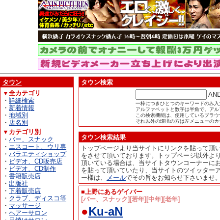
タウン
タウン検索
▼全カテゴリ
AN
・
詳細検索
一枠につきひとつのキーワードのみ入
・
新着情報
アルファベットと数字は半角で。アル
・
地域別
この検索機能は、使用しているブラウザが
それ以外の環境の方は左メニューのカ
・
店名別
▼カテゴリ別
タウン検索結果
・
バー、スナック
・
エスコート、ウリ専
トップページより当サイトにリンクを貼って頂
・
バラエティショップ
をさせて頂いております。トップページ以外よ
・
ビデオ、CD販売店
頂いている場合は、当サイトタウンコーナーに
・
ビデオ、CD制作
を貼って頂いていたり、当サイトのツイッター
・
書籍販売店
ー様は、
メール
でその旨をお知らせ下さいませ
・
出版社
・
下着販売店
■上野にあるゲイバー
・
クラブ、ディスコ等
[バー、スナック][若年][中年][老年]
・
マッサージ
●
Ku-aN
・
ヘアーサロン