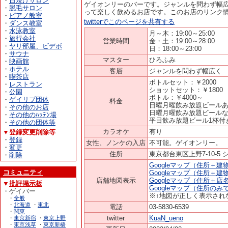
・
日焼けサロン
ゲイオンリーのバーです。ジャンルを問わず幅
・
脱毛サロン
って楽しく飲めるお店です。このお店のリンク
・
ピアノ教室
twitterでこのページを共有する
・
ダンス教室
・
水泳教室
月～木：19:00～25:00
・
旅行会社
営業時間
金・土：19:00～28:00
・
ヤリ部屋、ビデボ
日：18:00～23:00
・
サウナ
マスター
ひろふみ
・
映画館
・
ホテル
客層
ジャンルを問わず幅広く
・
喫茶店
ボトルセット：￥2000
・
レストラン
ショットセット：￥1800
・
公園
ボトル：￥4000～
・
ゲイリブ団体
料金
日曜月曜飲み放題ビールあり
・
その他のお店
日曜月曜飲み放題ビールなし
・
その他のﾊｯﾃﾝ場
平日飲み放題ビール1杯付き
・
その他の団体等
カラオケ
有り
▼登録変更削除等
・
登録
女性、ノンケの入店
不可能。ゲイオンリー。
・
変更
住所
東京都台東区上野7-10-5 
・
削除
Googleマップ（住所＋
コミュニティ
Googleマップ（住所＋
店舗地図表示
Googleマップ（住所＋店
▼
批評掲示板
Googleマップ（住所のみ
・ゲイバー
※↑地図が正しく表示され
・
全般
・
北海道
・
東北
電話
03-5830-6539
・
関東
twitter
KuaN_ueno
・
東京新宿
・
東京上野
・
東京浅草
・
東京新橋