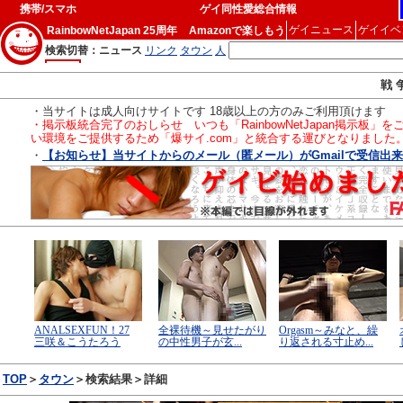
携帯/スマホ
ゲイ同性愛総合情報
ゲイニュース
ゲイイベ
RainbowNetJapan 25周年
Amazonで楽しもう
戦 
・当サイトは成人向けサイトです 18歳以上の方のみご利用頂けます
・掲示板統合完了のおしらせ いつも「RainbowNetJapan掲
い環境をご提供するため「爆サイ.com」と統合する運びとなりました
・
【お知らせ】当サイトからのメール（匿メール）がGmailで受信出来た事
TOP
＞
タウン
＞検索結果＞詳細