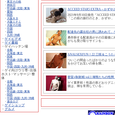
・
東京その他
・
神奈川
・
甲信越･北陸･東海
・
愛知
・
関西
・
大阪キタ
・
大阪ミナミ
・
大阪その他
・
中国
・
四国
・
九州･沖縄
・
ゲイビデオ
・
ゲイ書籍
・ゲイハッテン場
・
全般
・
北海道･東北
・
関東
・
甲信越･北陸･東海
・
関西
・
中国･四国･九州･沖縄
・ゲイ向けウリ専･出張
ホスト･マッサージ･整
体
・
全般
・
北海道･東北
・
関東
・
甲信越･北陸･東海
・
関西
・
中国･四国･九州･沖縄
・
過去ログ
・
ゲイショップ
・
グルメ