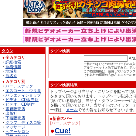
タウン
タウン検索
▼全カテゴリ
AN
・
詳細検索
一枠につきひとつのキーワードのみ入
・
新着情報
アルファベットと数字は半角で。アル
・
地域別
この検索機能は、使用しているブラウザが
それ以外の環境の方は左メニューのカ
・
店名別
▼カテゴリ別
タウン検索結果
・
バー、スナック
・
エスコート、ウリ専
トップページより当サイトにリンクを貼って頂
・
バラエティショップ
をさせて頂いております。トップページ以外よ
・
ビデオ、CD販売店
頂いている場合は、当サイトタウンコーナーに
・
ビデオ、CD制作
を貼って頂いていたり、当サイトのツイッター
・
書籍販売店
ー様は、
メール
でその旨をお知らせ下さいませ
・
出版社
・
下着販売店
■新宿のバー
・
クラブ、ディスコ等
[バー、スナック]
・
マッサージ
●
Cue!
・
ヘアーサロン