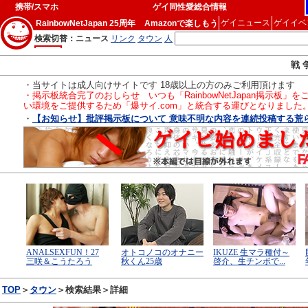
携帯/スマホ
ゲイ同性愛総合情報
ゲイニュース
ゲイイベ
RainbowNetJapan 25周年
Amazonで楽しもう
戦 
・当サイトは成人向けサイトです 18歳以上の方のみご利用頂けます
・掲示板統合完了のおしらせ いつも「RainbowNetJapan掲
い環境をご提供するため「爆サイ.com」と統合する運びとなりました
・
【お知らせ】批評掲示板について 意味不明な内容を連続投稿する荒らし
TOP
＞
タウン
＞検索結果＞詳細