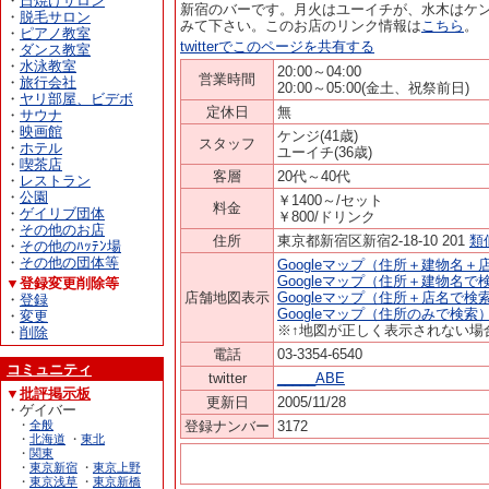
・
日焼けサロン
新宿のバーです。月火はユーイチが、水木はケ
・
脱毛サロン
みて下さい。このお店のリンク情報は
こちら
。
・
ピアノ教室
twitterでこのページを共有する
・
ダンス教室
・
水泳教室
20:00～04:00
営業時間
・
旅行会社
20:00～05:00(金土、祝祭前日)
・
ヤリ部屋、ビデボ
定休日
無
・
サウナ
・
映画館
ケンジ(41歳)
スタッフ
・
ホテル
ユーイチ(36歳)
・
喫茶店
客層
20代～40代
・
レストラン
・
公園
￥1400～/セット
料金
・
ゲイリブ団体
￥800/ドリンク
・
その他のお店
住所
東京都新宿区新宿2-18-10 201
類
・
その他のﾊｯﾃﾝ場
・
その他の団体等
Googleマップ（住所＋建物名＋
Googleマップ（住所＋建物名で
▼登録変更削除等
店舗地図表示
Googleマップ（住所＋店名で検
・
登録
Googleマップ（住所のみで検索
・
変更
※↑地図が正しく表示されない場
・
削除
電話
03-3354-6540
コミュニティ
twitter
_____ABE
▼
批評掲示板
更新日
2005/11/28
・ゲイバー
・
全般
登録ナンバー
3172
・
北海道
・
東北
・
関東
・
東京新宿
・
東京上野
・
東京浅草
・
東京新橋