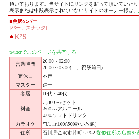
頂いております。当サイトにリンクを貼って頂いていたり
表示または中段表示されていないサイトのオーナー様は、
■金沢のバー
[バー、スナック]
●
K’S
twitterでこのページを共有する
20:00～02:00
営業時間
20:00～03:00(土、祝祭前日)
定休日
不定
マスター
純一
客層
10代～40代
\1,800～/セット
料金
\600～/アルコール
\600/ソフトドリンク
カラオケ
有/1曲\100(\500歌い放題)
住所
石川県金沢市片町2-29-2
類似住所の店舗を