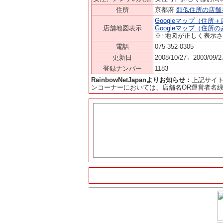
住所
京都府
類似住所の店舗
Googleマップ（住所
店舗地図表示
Googleマップ（住所
※↑地図が正しく表示
電話
075-352-0305
更新日
2008/10/27←2003/09/2
登録ナンバー
1183
RainbowNetJapanよりお知らせ：
上記サイ
ンコーナーにおいては、店舗名OR運営者名