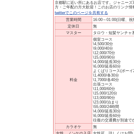
京都駅に近い所にあるお店です。ジャニーズ
方・ご年配の方大歓迎！このお店のリンク情
twitterでこのページを共有する
営業時間
16:00～01:00(日曜、
定休日
無
マスター
タロウ・短髪ヤンチャ
個室コース
\4,500/30分
\9,000/40分
\12,000/70分
\15,000/90分
\4,000/延長30分
\6,000/延長60分
よくばりコース(ボーイ
\1,4000/各30分
料金
\1,7000/各40分
出張コース
\11,000/60分
\15,000/120分
\13,000/90分
\23,000/泊まり
\55,000/24時間
\4,000/延長30分
\6,000/延長60分
往復の交通費が別途で
カラオケ
無
女性、ノンケの入店
女性可。詳しくはお問