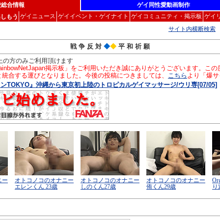
愛総合情報
ゲイ同性愛動画制作
ゲイニュース
ゲイイベント・ゲイナイト
ゲイコミュニティ・掲示板
ゲイ
楽しもう
サイト内横断検索
戦 争 反 対
◆
◆
平 和 祈 願
以上の方のみご利用頂けます
inbowNetJapan掲示板」をご利用いただき誠にありがとうございます。
」と統合する運びとなりました。今後の投稿につきましては、
こちら
より「爆サ
OKYO』沖縄から東京初上陸のトロピカルゲイマッサージ/ウリ専[07/05]