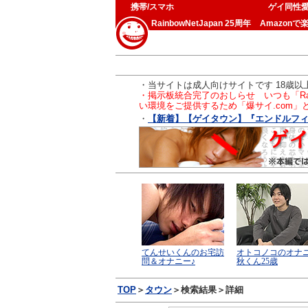
携帯/スマホ
ゲイ同性
RainbowNetJapan 25周年
Amazonで
・当サイトは成人向けサイトです 18歳
・掲示板統合完了のおしらせ いつも「Ra
い環境をご提供するため「爆サイ.com
・
【新着】【ゲイタウン】『エンドルフィンT
TOP
＞
タウン
＞検索結果＞詳細