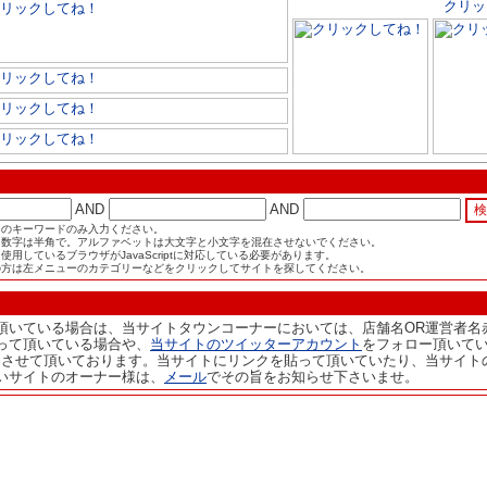
AND
AND
つのキーワードのみ入力ください。
と数字は半角で。アルファベットは大文字と小文字を混在させないでください。
用しているブラウザがJavaScriptに対応している必要があります。
の方は左メニューのカテゴリーなどをクリックしてサイトを探してください。
頂いている場合は、当サイトタウンコーナーにおいては、店舗名OR運営者名
って頂いている場合や、
当サイトのツイッターアカウント
をフォロー頂いて
をさせて頂いております。当サイトにリンクを貼って頂いていたり、当サイト
いサイトのオーナー様は、
メール
でその旨をお知らせ下さいませ。