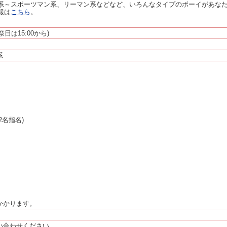
系～スポーツマン系、リーマン系などなど、いろんなタイプのボーイがあな
報は
こちら
。
祝祭日は15:00から)
系
2名指名)
かかります。
い合わせください。