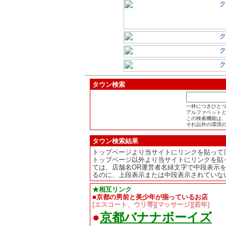
タウン検索
一枠につきひと
アルファベット
この検索機能は、使
それ以外の環境
タウン検索結果
トップページより当サイトにリンクを貼って
トップページ以外より当サイトにリンクを貼
ては、店舗名OR運営者名緑文字で中段表示
るのに、上段表示または中段表示されていな
★相互リンク
■京都の男前と美少年が揃っているお店
[エスコート、ウリ専][マッサージ][若年]
●
京都バナナボーイズ