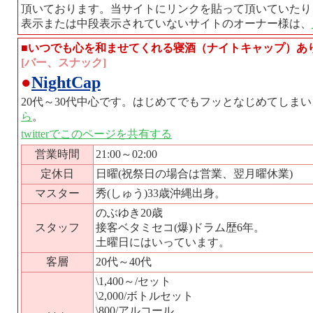
頂いております。当サイトにリンクを貼って頂いていたり
表示または中段表示されていないサイトのオーナー様は、
■いつでも心を和ませてくれる寝酒（ナイトキャップ）あ
[バー、スナック]
●
NightCap
20代～30代中心です。はじめてでもフッとなじめてしま
ら
。
twitterでこのページを共有する
営業時間
21:00～02:00
定休日
日曜(祝祭日の場合は営業、翌月曜休業)
マスター
秀(しゅう)33歳沖縄出身。
のぶゆき20歳
スタッフ
接客ベタミセコ(爆)ドラム歴6年。
土曜日にはいっています。
客層
20代～40代
\1,400～/セット
\2,000/ボトルセット
\800/アルコール