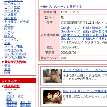
・
日焼けサロン
・
脱毛サロン
twitterでこのページを共有する
・
ピアノ教室
・
ダンス教室
営業時間
12:00～22:00
・
水泳教室
定休日
無
・
旅行会社
・
ヤリ部屋、ビデボ
住所
東京都新宿区新宿3-11-2 村木ビル
・
サウナ
Googleマップ（住所＋建物名＋
・
映画館
Googleマップ（住所＋建物名で
・
ホテル
店舗地図表示
Googleマップ（住所＋店名で検
・
喫茶店
Googleマップ（住所のみで検索
・
レストラン
※↑地図が正しく表示されない場
・
公園
・
ゲイリブ団体
電話
03-3354-7976
・
その他のお店
更新日
2002/06/09
・
その他のﾊｯﾃﾝ場
・
その他の団体等
登録ナンバー
790
▼登録変更削除等
・
登録
・
変更
・
削除
コミュニティ
▼
批評掲示板
・ゲイバー
・
全般
・
北海道
・
東北
・
関東
・
東京新宿
・
東京上野
・
東京浅草
・
東京新橋