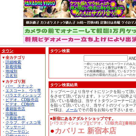
タウン
タウン検索
▼全カテゴリ
AN
・
詳細検索
一枠につきひとつのキーワードのみ入
・
新着情報
アルファベットと数字は半角で。アル
・
地域別
この検索機能は、使用しているブラウザが
それ以外の環境の方は左メニューのカ
・
店名別
▼カテゴリ別
タウン検索結果
・
バー、スナック
・
エスコート、ウリ専
トップページより当サイトにリンクを貼って頂
・
バラエティショップ
をさせて頂いております。トップページ以外よ
・
ビデオ、CD販売店
頂いている場合は、当サイトタウンコーナーに
・
ビデオ、CD制作
を貼って頂いていたり、当サイトのツイッター
・
書籍販売店
ー様は、
メール
でその旨をお知らせ下さいませ
・
出版社
・
下着販売店
■新宿にあるアダルトショップです。
・
クラブ、ディスコ等
[バラエティショップ][ビデオ、CD販売店][書
・
マッサージ
●
カバリエ 新宿本店
・
ヘアーサロン