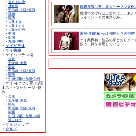
・
東京その他
・
神奈川
・
甲信越･北陸･東海
・
愛知
・
関西
・
大阪キタ
・
大阪ミナミ
・
大阪その他
・
中国
・
四国
・
九州･沖縄
・
ゲイビデオ
・
ゲイ書籍
・ゲイハッテン場
・
全般
・
北海道･東北
・
関東
・
甲信越･北陸･東海
・
関西
・
中国･四国･九州･沖縄
・ゲイ向けウリ専･出張
ホスト･マッサージ･整
体
・
全般
・
北海道･東北
・
関東
・
甲信越･北陸･東海
・
関西
・
中国･四国･九州･沖縄
・
過去ログ
・
ゲイショップ
・
グルメ