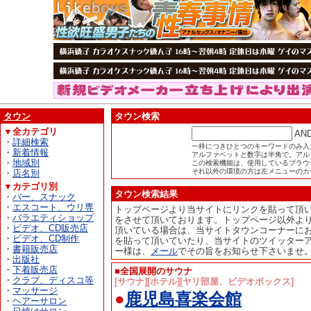
タウン
タウン検索
▼全カテゴリ
AN
・
詳細検索
一枠につきひとつのキーワードのみ入
・
新着情報
アルファベットと数字は半角で。アル
・
地域別
この検索機能は、使用しているブラウザが
それ以外の環境の方は左メニューのカ
・
店名別
▼カテゴリ別
タウン検索結果
・
バー、スナック
・
エスコート、ウリ専
トップページより当サイトにリンクを貼って頂
・
バラエティショップ
をさせて頂いております。トップページ以外よ
・
ビデオ、CD販売店
頂いている場合は、当サイトタウンコーナーに
・
ビデオ、CD制作
を貼って頂いていたり、当サイトのツイッター
・
書籍販売店
ー様は、
メール
でその旨をお知らせ下さいませ
・
出版社
・
下着販売店
■全国展開のサウナ
・
クラブ、ディスコ等
[サウナ][ホテル][ヤリ部屋、ビデオボックス]
・
マッサージ
●
鹿児島喜楽会館
・
ヘアーサロン