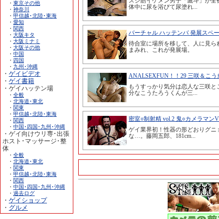
・
東京その他
・
神奈川
・
甲信越･北陸･東海
・
愛知
・
関西
・
大阪キタ
・
大阪ミナミ
・
大阪その他
・
中国
・
四国
・
九州･沖縄
・
ゲイビデオ
・
ゲイ書籍
・ゲイハッテン場
・
全般
・
北海道･東北
・
関東
・
甲信越･北陸･東海
・
関西
・
中国･四国･九州･沖縄
・ゲイ向けウリ専･出張
ホスト･マッサージ･整
体
・
全般
・
北海道･東北
・
関東
・
甲信越･北陸･東海
・
関西
・
中国･四国･九州･沖縄
・
過去ログ
・
ゲイショップ
・
グルメ