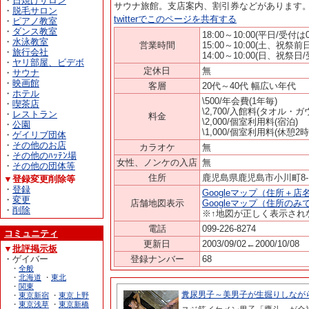
・
日焼けサロン
サウナ旅館。支店案内、割引券などがあります
・
脱毛サロン
twitterでこのページを共有する
・
ピアノ教室
・
ダンス教室
18:00～10:00(平日/受付は0
・
水泳教室
営業時間
15:00～10:00(土、祝祭前
・
旅行会社
14:00～10:00(日、祝祭日
・
ヤリ部屋、ビデボ
定休日
無
・
サウナ
・
映画館
客層
20代～40代 幅広い年代
・
ホテル
\500/年会費(1年毎)
・
喫茶店
\2,700/入館料(タオル・ガ
・
レストラン
料金
\2,000/個室利用料(宿泊)
・
公園
\1,000/個室利用料(休憩2時
・
ゲイリブ団体
・
その他のお店
カラオケ
無
・
その他のﾊｯﾃﾝ場
女性、ノンケの入店
無
・
その他の団体等
住所
鹿児島県鹿児島市小川町8-
▼登録変更削除等
・
登録
Googleマップ（住所＋店
・
変更
店舗地図表示
Googleマップ（住所のみ
・
削除
※↑地図が正しく表示され
電話
099-226-8274
コミュニティ
更新日
2003/09/02←2000/10/08
▼
批評掲示板
・ゲイバー
登録ナンバー
68
・
全般
・
北海道
・
東北
・
関東
・
東京新宿
・
東京上野
・
東京浅草
・
東京新橋