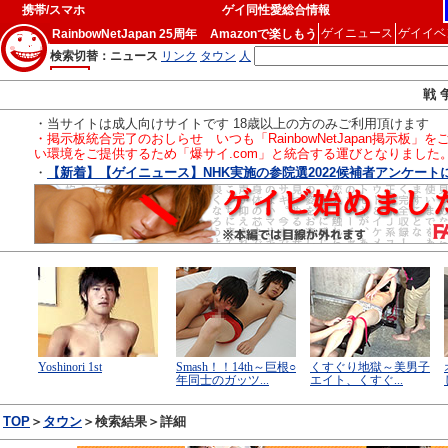
携帯/スマホ
ゲイ同性愛総合情報
ゲイニュース
ゲイイベ
RainbowNetJapan 25周年
Amazonで楽しもう
戦 
・当サイトは成人向けサイトです 18歳以上の方のみご利用頂けます
・掲示板統合完了のおしらせ いつも「RainbowNetJapan掲
い環境をご提供するため「爆サイ.com」と統合する運びとなりました
・
【新着】【ゲイニュース】NHK実施の参院選2022候補者アンケートに見
TOP
＞
タウン
＞検索結果＞詳細