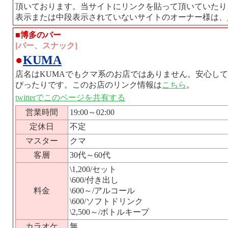
頂いております。当サイトにリンクを貼って頂いていたり
表示または中段表示されていないサイトのオーナー様は、
■博多のバー
[バー、スナック]
●
KUMA
店名はKUMAでもクマ系のお店ではありません。安心し
ぴったりです。このお店のリンク情報は
こちら
。
twitterでこのページを共有する
営業時間
19:00～02:00
定休日
不定
マスター
クマ
客層
30代～60代
\1,200/セット
\600/付き出し
料金
\600～/アルコール
\600/ソフトドリンク
\2,500～/ボトルキープ
カラオケ
無