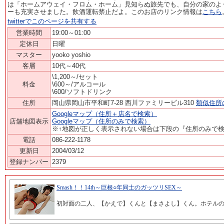
は「ホームアウェイ・フロム・ホーム」見知らぬ旅先でも、自分の家のよう
ーも充実させました。飲酒運転禁止だよ。このお店のリンク情報は
こちら
twitterでこのページを共有する
営業時間
19:00～01:00
定休日
日曜
マスター
yooko yoshio
客層
10代～40代
\1,200～/セット
料金
\600～/アルコール
\600/ソフトドリンク
住所
岡山県岡山市平和町7-28 西川ファミリービル310
類似住所
Googleマップ（住所＋店名で検索）
店舗地図表示
Googleマップ（住所のみで検索）
※↑地図が正しく表示されない場合は下段の『住所のみで
電話
086-222-1178
更新日
2004/03/12
登録ナンバー
2379