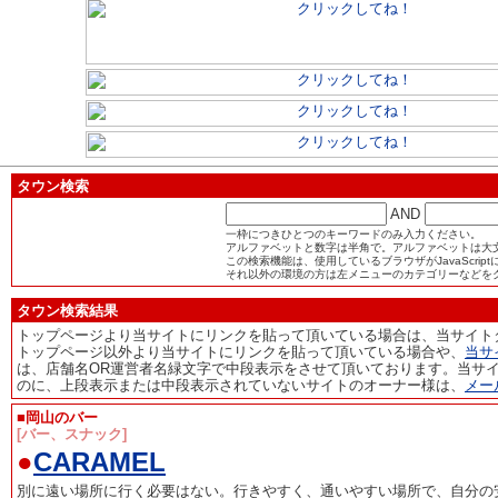
タウン検索
AND
一枠につきひとつのキーワードのみ入力ください。
アルファベットと数字は半角で。アルファベットは大
この検索機能は、使用しているブラウザがJavaScri
それ以外の環境の方は左メニューのカテゴリーなどを
タウン検索結果
トップページより当サイトにリンクを貼って頂いている場合は、当サイト
トップページ以外より当サイトにリンクを貼って頂いている場合や、
当サ
は、店舗名OR運営者名緑文字で中段表示をさせて頂いております。当サ
のに、上段表示または中段表示されていないサイトのオーナー様は、
メー
■岡山のバー
[バー、スナック]
●
CARAMEL
別に遠い場所に行く必要はない。行きやすく、通いやすい場所で、自分の