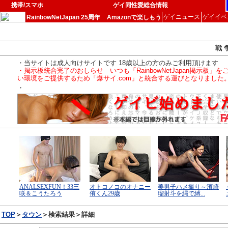
携帯/スマホ
ゲイ同性愛総合情報
ゲイニュース
ゲイイベ
RainbowNetJapan 25周年
Amazonで楽しもう
戦 
・当サイトは成人向けサイトです 18歳以上の方のみご利用頂けます
・掲示板統合完了のおしらせ いつも「RainbowNetJapan掲
い環境をご提供するため「爆サイ.com」と統合する運びとなりました
・
TOP
＞
タウン
＞検索結果＞詳細