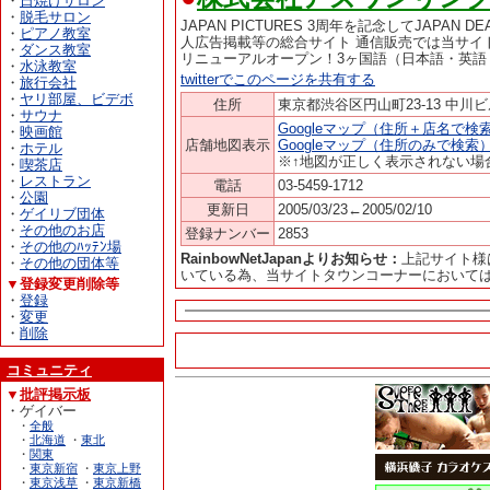
・
日焼けサロン
・
脱毛サロン
JAPAN PICTURES 3周年を記念してJAPAN
・
ピアノ教室
人広告掲載等の総合サイト 通信販売では当サイト限定J
・
ダンス教室
リニューアルオープン！3ヶ国語（日本語・英語
・
水泳教室
twitterでこのページを共有する
・
旅行会社
・
ヤリ部屋、ビデボ
住所
東京都渋谷区円山町23-13 中川ビ
・
サウナ
Googleマップ（住所＋店名で検
・
映画館
店舗地図表示
Googleマップ（住所のみで検索
・
ホテル
※↑地図が正しく表示されない場
・
喫茶店
・
レストラン
電話
03-5459-1712
・
公園
更新日
2005/03/23←2005/02/10
・
ゲイリブ団体
・
その他のお店
登録ナンバー
2853
・
その他のﾊｯﾃﾝ場
RainbowNetJapanよりお知らせ：
上記サイト様
・
その他の団体等
いている為、当サイトタウンコーナーにおいて
▼登録変更削除等
・
登録
・
変更
・
削除
コミュニティ
▼
批評掲示板
・ゲイバー
・
全般
・
北海道
・
東北
・
関東
・
東京新宿
・
東京上野
・
東京浅草
・
東京新橋