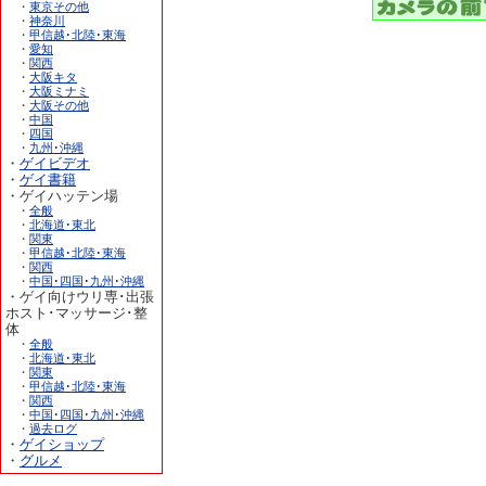
・
東京その他
・
神奈川
・
甲信越･北陸･東海
・
愛知
・
関西
・
大阪キタ
・
大阪ミナミ
・
大阪その他
・
中国
・
四国
・
九州･沖縄
・
ゲイビデオ
・
ゲイ書籍
・ゲイハッテン場
・
全般
・
北海道･東北
・
関東
・
甲信越･北陸･東海
・
関西
・
中国･四国･九州･沖縄
・ゲイ向けウリ専･出張
ホスト･マッサージ･整
体
・
全般
・
北海道･東北
・
関東
・
甲信越･北陸･東海
・
関西
・
中国･四国･九州･沖縄
・
過去ログ
・
ゲイショップ
・
グルメ