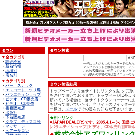
タウン
タウン検索
▼全カテゴリ
AN
・
詳細検索
一枠につきひとつのキーワードのみ入
・
新着情報
アルファベットと数字は半角で。アル
・
地域別
この検索機能は、使用しているブラウザが
それ以外の環境の方は左メニューのカ
・
店名別
▼カテゴリ別
タウン検索結果
・
バー、スナック
・
エスコート、ウリ専
トップページより当サイトにリンクを貼って頂
・
バラエティショップ
をさせて頂いております。トップページ以外よ
・
ビデオ、CD販売店
頂いている場合は、当サイトタウンコーナーに
・
ビデオ、CD制作
を貼って頂いていたり、当サイトのツイッター
・
書籍販売店
ー様は、
メール
でその旨をお知らせ下さいませ
・
出版社
・
下着販売店
★相互リンク
・
クラブ、ディスコ等
■JAPAN DEALERSです。2005.4.1～3
・
マッサージ
[バラエティショップ][ビデオ、CD販売店][書籍販
・
ヘアーサロン
●
株式会社アズワンリン