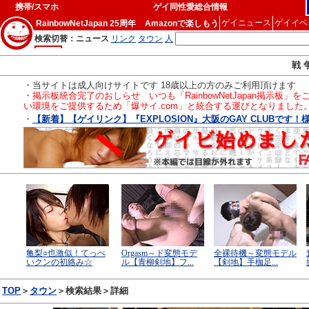
携帯/スマホ
ゲイ同性愛総合情報
ゲイニュース
ゲイイベ
RainbowNetJapan 25周年
Amazonで楽しもう
戦 
・当サイトは成人向けサイトです 18歳以上の方のみご利用頂けます
・掲示板統合完了のおしらせ いつも「RainbowNetJapan掲
い環境をご提供するため「爆サイ.com」と統合する運びとなりました
・
【新着】【ゲイリンク】『EXPLOSION』大阪のGAY CLUBです！
TOP
＞
タウン
＞検索結果＞詳細