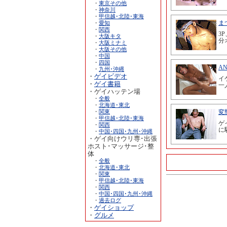
・
東京その他
・
神奈川
・
甲信越･北陸･東海
・
愛知
・
関西
・
大阪キタ
・
大阪ミナミ
・
大阪その他
・
中国
・
四国
・
九州･沖縄
・
ゲイビデオ
・
ゲイ書籍
・ゲイハッテン場
・
全般
・
北海道･東北
・
関東
・
甲信越･北陸･東海
・
関西
・
中国･四国･九州･沖縄
・ゲイ向けウリ専･出張
ホスト･マッサージ･整
体
・
全般
・
北海道･東北
・
関東
・
甲信越･北陸･東海
・
関西
・
中国･四国･九州･沖縄
・
過去ログ
・
ゲイショップ
・
グルメ