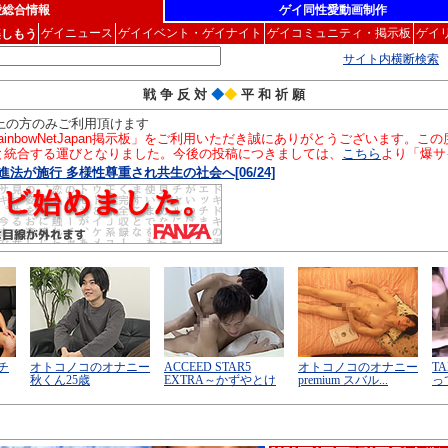
愛総合情報
ゲイ同性愛動画制作
ゲイニュース
ゲイイベント・ゲイナイト
ゲイコミュニティ・掲示板
ゲイ
楽しもう
サイト内横断検索
戦 争 反 対
◆
◆
平 和 祈 願
以上の方のみご利用頂けます
inbowNetJapan掲示板」をご利用いただき誠にありがとうございます。
」と統合する運びとなりました。今後の投稿につきましては、
こちら
より「爆サ
法が施行 多様性尊重され共生の社会へ[06/24]