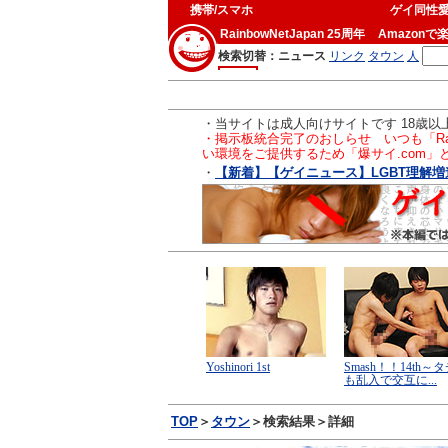
携帯/スマホ
ゲイ同性
RainbowNetJapan 25周年
Amazonで
・当サイトは成人向けサイトです 18歳
・掲示板統合完了のおしらせ いつも「Ra
い環境をご提供するため「爆サイ.com
・
【新着】【ゲイニュース】LGBT理解増進
TOP
＞
タウン
＞検索結果＞詳細