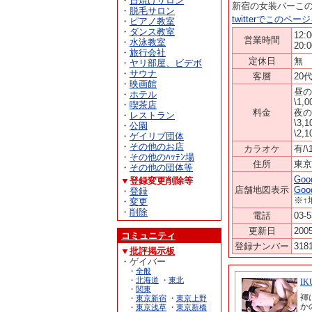
・
日焼けサロン
新宿の女装バーこ
・
脱毛サロン
twitterでこのペ
・
ピアノ教室
・
ダンス教室
12:
営業時間
・
水泳教室
20:
・
旅行会社
定休日
無
・
ヤリ部屋、ビデボ
・
サウナ
客層
20
・
映画館
昼の
・
ホテル
\1,
・
喫茶店
料金
夜の
・
レストラン
\3
・
公園
\2
・
ゲイリブ団体
・
その他のお店
カラオケ
有/
・
その他のﾊｯﾃﾝ場
住所
東京
・
その他の団体等
Go
▼登録変更削除等
店舗地図表示
Go
・
登録
※↑
・
変更
・
削除
電話
03-5
更新日
2005
コミュニティ
登録ナンバー
318
▼
批評掲示板
・ゲイバー
・
全般
・
北海道
・
東北
・
関東
・
東京新宿
・
東京上野
・
東京浅草
・
東京新橋