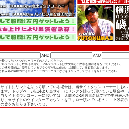
AND
AND
一枠につきひとつのキーワードのみ入力ください。
アルファベットと数字は半角で。アルファベットは大文字と小文字を混在させないでください。
この検索機能は、使用しているブラウザがJavaScriptに対応している必要があります。
それ以外の環境の方は左メニューのカテゴリーなどをクリックしてサイトを探してください。
当サイトにリンクを貼って頂いている場合は、当サイトタウンコーナーにおい
ります。トップページ以外より当サイトにリンクを貼って頂いている場合や、
、当サイトタウンコーナーにおいては、店舗名OR運営者名緑文字で中段表示
たり、当サイトのツイッターアカウントをフォロー頂いているのに、上段表示
その旨をお知らせ下さいませ。