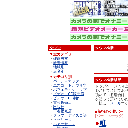
タウン
タウン検索
▼全カテゴリ
・
詳細検索
・
新着情報
・
地域別
・
店名別
▼カテゴリ別
タウン検索結果
・
バー、スナック
・
エスコート、ウリ専
トップページより
・
バラエティショップ
をさせて頂いてお
・
ビデオ、CD販売店
頂いている場合は
・
ビデオ、CD制作
を貼って頂いてい
・
書籍販売店
ー様は、
メール
で
・
出版社
・
下着販売店
■新宿の女装バー
・
クラブ、ディスコ等
[バー、スナック]
・
マッサージ
●
粧
・
ヘアーサロン