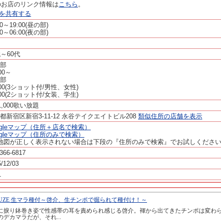
のお店のリンク情報は
こちら
。
ージを共有する
00～19:00(昼の部)
00～06:00(夜の部)
代～60代
部
000～
部
,100(3ショット付/男性、女性)
,100(2ショット付/女装、学生)
\1,000歌い放題
都新宿区新宿3-11-12 永谷テイクエイトビル208
類似住所の店舗を表示
ogleマップ（住所＋店名で検索）
ogleマップ（住所のみで検索）
地図が正しく表示されない場合は下段の『住所のみで検索』でお試しくださ
366-6817
/12/03
1