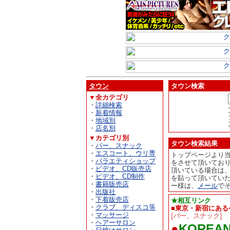
タウン
タウン検索
▼全カテゴリ
・
詳細検索
・
新着情報
・
地域別
・
店名別
▼カテゴリ別
タウン検索結果
・
バー、スナック
・
エスコート、ウリ専
トップページより
・
バラエティショップ
をさせて頂いてお
・
ビデオ、CD販売店
頂いている場合は
・
ビデオ、CD制作
を貼って頂いてい
・
書籍販売店
ー様は、
メール
で
・
出版社
・
下着販売店
★相互リンク
・
クラブ、ディスコ等
■東京・新宿にある
・
マッサージ
[バー、スナック]
・
ヘアーサロン
●
KOREAN 