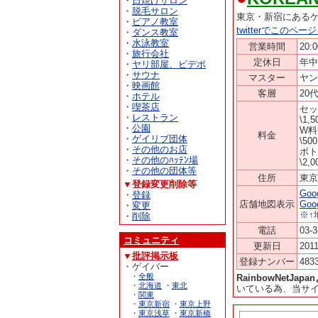
・
日焼けサロン
・
脱毛サロン
東京・新宿にある
・
ピアノ教室
twitterでこのペ
・
ダンス教室
・
水泳教室
営業時間
20:
・
旅行会社
定休日
年中
・
ヤリ部屋、ビデボ
・
サウナ
マスター
ヤン
・
映画館
客層
20
・
ホテル
・
喫茶店
セッ
・
レストラン
\1,5
・
公園
W料
料金
・
ゲイリブ団体
\500
・
その他のお店
ボト
・
その他のﾊｯﾃﾝ場
\2,
・
その他の団体等
住所
東京
▼登録変更削除等
Go
・
登録
店舗地図表示
Go
・
変更
※↑
・
削除
電話
03-3
コミュニティ
更新日
2011
▼
批評掲示板
登録ナンバー
483
・ゲイバー
・
全般
RainbowNetJa
・
北海道
・
東北
いている為、当サ
・
関東
・
東京新宿
・
東京上野
・
東京浅草
・
東京新橋