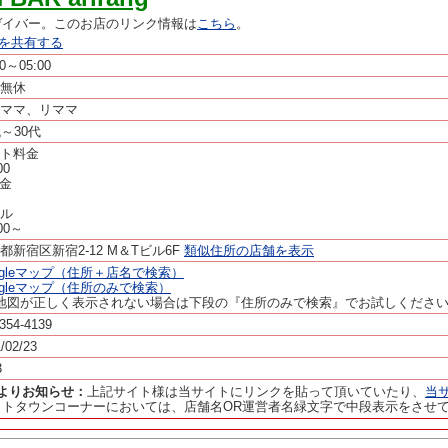
ゲイバー。このお店のリンク情報は
こちら
。
ージを共有する
00～05:00
無休
ママ、リママ
代～30代
ト料金
00
金
ル
000～
都新宿区新宿2-12 M＆Tビル6F
類似住所の店舗を表示
ogleマップ（住所＋店名で検索）
ogleマップ（住所のみで検索）
地図が正しく表示されない場合は下段の『住所のみで検索』でお試しくださ
354-4139
/02/23
3
panよりお知らせ：
上記サイト様は当サイトにリンクを貼って頂いていたり、
当
イトタウンコーナーにおいては、店舗名OR運営者名緑文字で中段表示をさせ