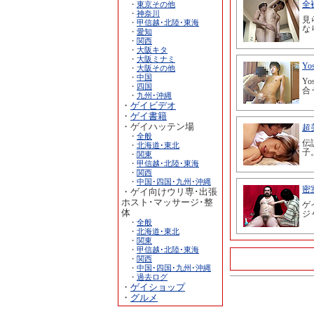
・
東京その他
・
神奈川
・
甲信越･北陸･東海
・
愛知
・
関西
・
大阪キタ
・
大阪ミナミ
・
大阪その他
・
中国
・
四国
・
九州･沖縄
・
ゲイビデオ
・
ゲイ書籍
・ゲイハッテン場
・
全般
・
北海道･東北
・
関東
・
甲信越･北陸･東海
・
関西
・
中国･四国･九州･沖縄
・ゲイ向けウリ専･出張
ホスト･マッサージ･整
体
・
全般
・
北海道･東北
・
関東
・
甲信越･北陸･東海
・
関西
・
中国･四国･九州･沖縄
・
過去ログ
・
ゲイショップ
・
グルメ