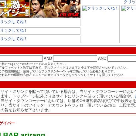
AND
AND
一枠につきひとつのキーワードのみ入力ください。
アルファベットと数字は半角で。アルファベットは大文字と小文字を混在させないでください。
この検索機能は、使用しているブラウザがJavaScriptに対応している必要があります。
それ以外の環境の方は左メニューのカテゴリーなどをクリックしてサイトを探してください。
当サイトにリンクを貼って頂いている場合は、当サイトタウンコーナーにおい
ります。トップページ以外より当サイトにリンクを貼って頂いている場合や、
、当サイトタウンコーナーにおいては、店舗名OR運営者名緑文字で中段表示
たり、当サイトのツイッターアカウントをフォロー頂いているのに、上段表示
その旨をお知らせ下さいませ。
ゲイバー
BAR arirang