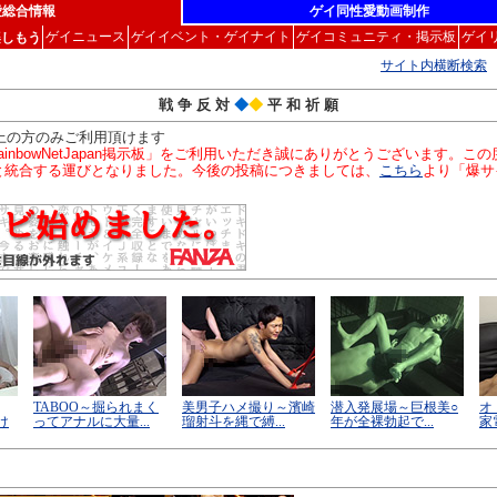
愛総合情報
ゲイ同性愛動画制作
ゲイニュース
ゲイイベント・ゲイナイト
ゲイコミュニティ・掲示板
ゲイ
楽しもう
サイト内横断検索
戦 争 反 対
◆
◆
平 和 祈 願
以上の方のみご利用頂けます
inbowNetJapan掲示板」をご利用いただき誠にありがとうございます。
」と統合する運びとなりました。今後の投稿につきましては、
こちら
より「爆サ