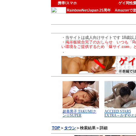
携帯/スマホ
ゲイ同性
RainbowNetJapan 25周年
Amazonで
・当サイトは成人向けサイトです 18歳
・掲示板統合完了のおしらせ いつも「Ra
い環境をご提供するため「爆サイ.com
・
TOP
＞
タウン
＞検索結果＞詳細