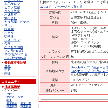
・
日焼けサロン
札幌のエロ店、ハッテンBAR。毎週金・土は裸
・
脱毛サロン
twitterでこのページを共有する
・
ピアノ教室
・
ダンス教室
営業時間
21:00～03:00(金土は05:0
・
水泳教室
定休日
日曜(連休時は最終日)
・
旅行会社
・
ヤリ部屋、ビデボ
客層
20代～50代。
・
サウナ
\1,300/チャージ(ボトルキ
・
映画館
\1,700/チャージ(ボトルキ
・
ホテル
\700/プレイ料
・
喫茶店
料金
\800/アルコール
・
レストラン
\700/ソフトドリンク
・
公園
\3,000～/ボトル(焼酎)
・
ゲイリブ団体
・
その他のお店
カラオケ
有/1曲\200(3曲目以上は\50
・
その他のﾊｯﾃﾝ場
女性、ノンケの入店
無
・
その他の団体等
住所
北海道札幌市中央区南5条西
▼登録変更削除等
・
登録
Googleマップ（住所＋店
・
変更
店舗地図表示
Googleマップ（住所のみ
・
削除
※↑地図が正しく表示され
電話
011-521-3773
コミュニティ
更新日
2011/11/02←2009/05/11←
▼
批評掲示板
・ゲイバー
登録ナンバー
2786
・
全般
・
北海道
・
東北
・
関東
・
東京新宿
・
東京上野
・
東京浅草
・
東京新橋