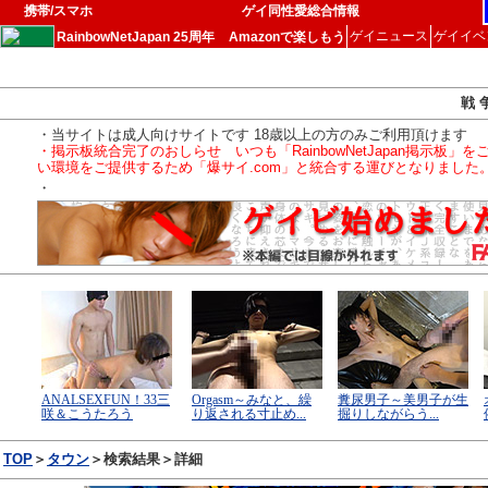
携帯/スマホ
ゲイ同性愛総合情報
ゲイニュース
ゲイイベ
RainbowNetJapan 25周年
Amazonで楽しもう
戦 
・当サイトは成人向けサイトです 18歳以上の方のみご利用頂けます
・掲示板統合完了のおしらせ いつも「RainbowNetJapan掲
い環境をご提供するため「爆サイ.com」と統合する運びとなりました
・
TOP
＞
タウン
＞検索結果＞詳細