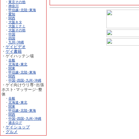
・
東京その他
・
神奈川
・
甲信越･北陸･東海
・
愛知
・
関西
・
大阪キタ
・
大阪ミナミ
・
大阪その他
・
中国
・
四国
・
九州･沖縄
・
ゲイビデオ
・
ゲイ書籍
・ゲイハッテン場
・
全般
・
北海道･東北
・
関東
・
甲信越･北陸･東海
・
関西
・
中国･四国･九州･沖縄
・ゲイ向けウリ専･出張
ホスト･マッサージ･整
体
・
全般
・
北海道･東北
・
関東
・
甲信越･北陸･東海
・
関西
・
中国･四国･九州･沖縄
・
過去ログ
・
ゲイショップ
・
グルメ