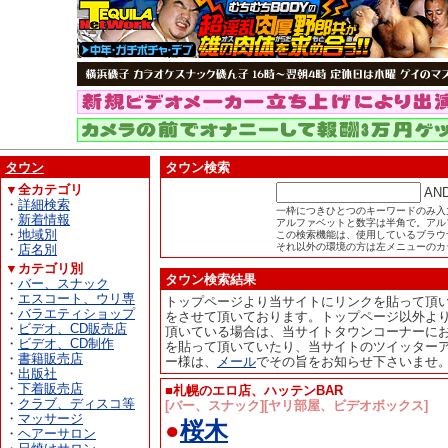
タウン
タウン検索
▼全カテゴリ
AN
・
詳細検索
一枠につきひとつのキーワードのみ入
・
新着情報
アルファベットと数字は半角で。アル
・
地域別
この検索機能は、使用しているブラウザが
それ以外の環境の方は左メニューのカ
・
店名別
▼カテゴリ別
タウン検索結果
・
バー、スナック
・
エスコート、ウリ専
トップページより当サイトにリンクを貼って頂
・
バラエティショップ
をさせて頂いております。トップページ以外よ
・
ビデオ、CD販売店
頂いている場合は、当サイトタウンコーナーに
・
ビデオ、CD制作
を貼って頂いていたり、当サイトのツイッター
・
書籍販売店
ー様は、
メール
でその旨をお知らせ下さいませ
・
出版社
・
下着販売店
■札幌のエロ店、ハッテンBAR
・
クラブ、ディスコ等
[バー、スナック][ヤリ部屋、ビデオボックス]
・
マッサージ
●
桜木
・
ヘアーサロン