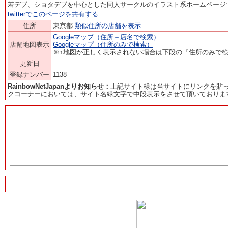
若デブ、ショタデブを中心とした同人サークルのイラスト系ホームページ
twitterでこのページを共有する
住所
東京都
類似住所の店舗を表示
Googleマップ（住所＋店名で検索）
店舗地図表示
Googleマップ（住所のみで検索）
※↑地図が正しく表示されない場合は下段の『住所のみで
更新日
登録ナンバー
1138
RainbowNetJapanよりお知らせ：
上記サイト様は当サイトにリンクを貼
クコーナーにおいては、サイト名緑文字で中段表示をさせて頂いておりま