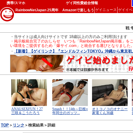
携帯/スマホ
ゲイ同性愛総合情報
ゲイニュース
ゲイイベ
RainbowNetJapan 25周年
Amazonで楽しもう
戦 
・当サイトは成人向けサイトです 18歳以上の方のみご利用頂けます
・掲示板統合完了のおしらせ いつも「RainbowNetJapan掲
い環境をご提供するため「爆サイ.com」と統合する運びとなりました
・
【新着】【ゲイリンク】『エンドルフィンTOKYO』沖縄から東京初上陸
TOP
＞
リンク
＞検索結果＞詳細