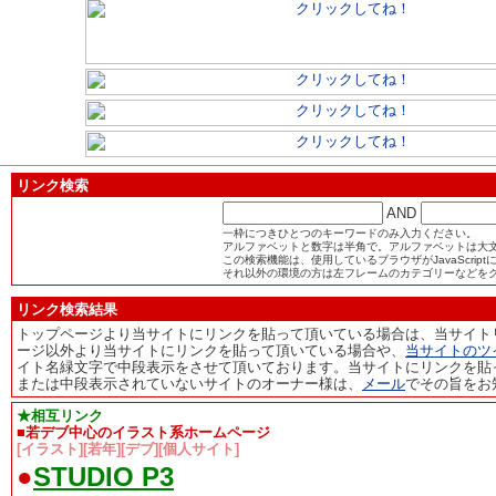
リンク検索
AND
一枠につきひとつのキーワードのみ入力ください。
アルファベットと数字は半角で。アルファベットは大
この検索機能は、使用しているブラウザがJavaScrip
それ以外の環境の方は左フレームのカテゴリーなどを
リンク検索結果
トップページより当サイトにリンクを貼って頂いている場合は、当サイト
ージ以外より当サイトにリンクを貼って頂いている場合や、
当サイトのツ
イト名緑文字で中段表示をさせて頂いております。当サイトにリンクを貼
または中段表示されていないサイトのオーナー様は、
メール
でその旨をお
★相互リンク
■若デブ中心のイラスト系ホームページ
[イラスト][若年][デブ][個人サイト]
●
STUDIO P3