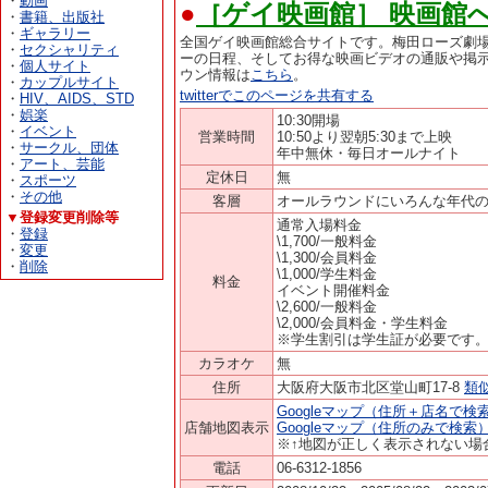
・
動画
●
［ゲイ映画館］ 映画館
・
書籍、出版社
・
ギャラリー
全国ゲイ映画館総合サイトです。梅田ローズ劇場
・
セクシャリティ
ーの日程、そしてお得な映画ビデオの通販や掲示
・
個人サイト
ウン情報は
こちら
。
・
カップルサイト
twitterでこのページを共有する
・
HIV、AIDS、STD
・
娯楽
10:30開場
・
イベント
営業時間
10:50より翌朝5:30まで上映
・
サークル、団体
年中無休・毎日オールナイト
・
アート、芸能
定休日
無
・
スポーツ
・
その他
客層
オールラウンドにいろんな年代
▼登録変更削除等
通常入場料金
・
登録
\1,700/一般料金
・
変更
\1,300/会員料金
・
削除
\1,000/学生料金
料金
イベント開催料金
\2,600/一般料金
\2,000/会員料金・学生料金
※学生割引は学生証が必要です
カラオケ
無
住所
大阪府大阪市北区堂山町17-8
類
Googleマップ（住所＋店名で検
店舗地図表示
Googleマップ（住所のみで検索
※↑地図が正しく表示されない場
電話
06-6312-1856