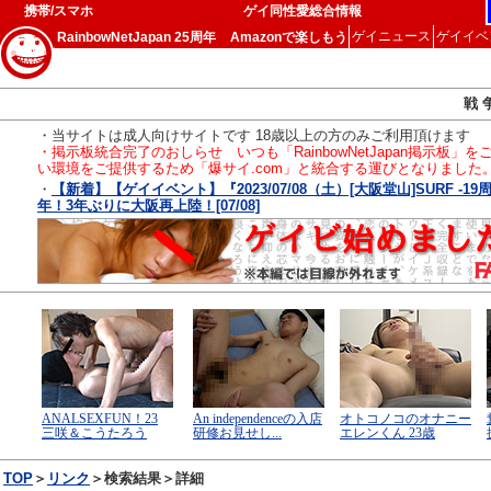
携帯/スマホ
ゲイ同性愛総合情報
ゲイニュース
ゲイイベ
RainbowNetJapan 25周年
Amazonで楽しもう
戦 
・当サイトは成人向けサイトです 18歳以上の方のみご利用頂けます
・掲示板統合完了のおしらせ いつも「RainbowNetJapan掲
い環境をご提供するため「爆サイ.com」と統合する運びとなりました
・
【新着】【ゲイイベント】『2023/07/08（土）[大阪堂山]SURF -
年！3年ぶりに大阪再上陸！[07/08]
TOP
＞
リンク
＞検索結果＞詳細