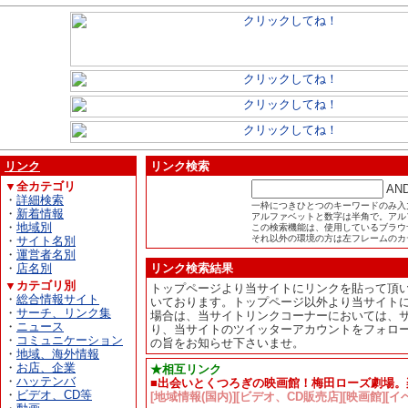
リンク
リンク検索
▼全カテゴリ
AN
・
詳細検索
一枠につきひとつのキーワードのみ入
・
新着情報
アルファベットと数字は半角で。アル
・
地域別
この検索機能は、使用しているブラウザが
それ以外の環境の方は左フレームのカ
・
サイト名別
・
運営者名別
・
店名別
リンク検索結果
▼カテゴリ別
トップページより当サイトにリンクを貼って頂
・
総合情報サイト
いております。トップページ以外より当サイト
・
サーチ、リンク集
場合は、当サイトリンクコーナーにおいては、
・
ニュース
り、当サイトのツイッターアカウントをフォロ
・
コミュニケーション
の旨をお知らせ下さいませ。
・
地域、海外情報
・
お店、企業
★相互リンク
・
ハッテンバ
■出会いとくつろぎの映画館！梅田ローズ劇場。
・
ビデオ、CD等
[地域情報(国内)][ビデオ、CD販売店][映画館][イ