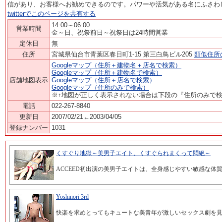
信があり、お客様へお勧めできるのです。パワーや活気がある名にふさわし
twitterでこのページを共有する
14:00～06:00
営業時間
金～日、祝祭前日～祝祭日は24時間営業
定休日
無
住所
宮城県仙台市青葉区春日町1-15 第三白鳥ビル205
類似住所
Googleマップ（住所＋建物名＋店名で検索）
Googleマップ（住所＋建物名で検索）
店舗地図表示
Googleマップ（住所＋店名で検索）
Googleマップ（住所のみで検索）
※↑地図が正しく表示されない場合は下段の『住所のみで
電話
022-267-8840
更新日
2007/02/21←2003/04/05
登録ナンバー
1031