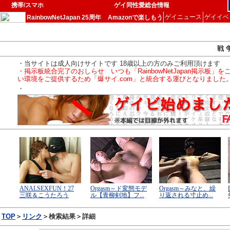
携帯/スマホ
ゲイ同性愛総合情報
ゲイニュース
ゲイイベ
RainbowNetJapan 25周年
Amazonで楽しもう
戦 
・当サイトは成人向けサイトです 18歳以上の方のみご利用頂けます
・掲示板統合完了のおしらせ いつも「RainbowNetJapan掲
い環境をご提供するため「爆サイ.com」と統合する運びとなりました
・
TOP
＞
リンク
＞検索結果＞詳細