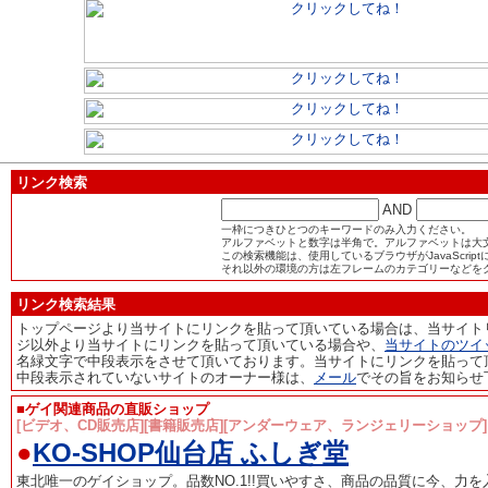
リンク検索
AND
一枠につきひとつのキーワードのみ入力ください。
アルファベットと数字は半角で。アルファベットは大
この検索機能は、使用しているブラウザがJavaScri
それ以外の環境の方は左フレームのカテゴリーなどを
リンク検索結果
トップページより当サイトにリンクを貼って頂いている場合は、当サイト
ジ以外より当サイトにリンクを貼って頂いている場合や、
当サイトのツイ
名緑文字で中段表示をさせて頂いております。当サイトにリンクを貼って
中段表示されていないサイトのオーナー様は、
メール
でその旨をお知らせ
■ゲイ関連商品の直販ショップ
[ビデオ、CD販売店][書籍販売店][アンダーウェア、ランジェリーショップ]
●
KO-SHOP仙台店 ふしぎ堂
東北唯一のゲイショップ。品数NO.1!!買いやすさ、商品の品質に今、力