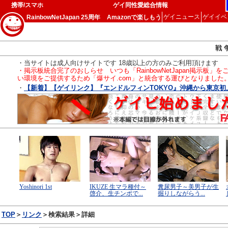
携帯/スマホ
ゲイ同性愛総合情報
ゲイニュース
ゲイイベ
RainbowNetJapan 25周年
Amazonで楽しもう
戦 
・当サイトは成人向けサイトです 18歳以上の方のみご利用頂けます
・掲示板統合完了のおしらせ いつも「RainbowNetJapan掲
い環境をご提供するため「爆サイ.com」と統合する運びとなりました
・
【新着】【ゲイリンク】『エンドルフィンTOKYO』沖縄から東京初上陸
TOP
＞
リンク
＞検索結果＞詳細