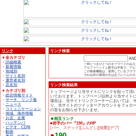
リンク
リンク検索
▼全カテゴリ
AN
・
詳細検索
一枠につきひとつのキーワードのみ入
・
新着情報
アルファベットと数字は半角で。アル
・
地域別
この検索機能は、使用しているブラウザが
それ以外の環境の方は左フレームのカ
・
サイト名別
・
運営者名別
・
店名別
リンク検索結果
▼カテゴリ別
トップページより当サイトにリンクを貼って頂
・
総合情報サイト
いております。トップページ以外より当サイト
・
サーチ、リンク集
場合は、当サイトリンクコーナーにおいては、
・
ニュース
り、当サイトのツイッターアカウントをフォロ
・
コミュニケーション
の旨をお知らせ下さいませ。
・
地域、海外情報
・
お店、企業
★相互リンク
・
ハッテンバ
■岩手のバー『190』のHP
・
ビデオ、CD等
[バー、スナック][ふんどし][短髪][デブ]
・
動画
●
190