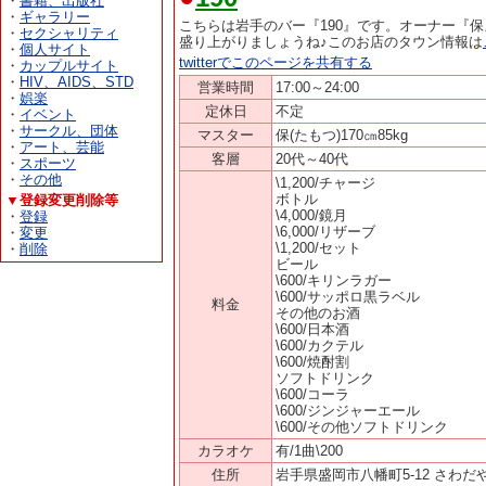
・
書籍、出版社
・
ギャラリー
こちらは岩手のバー『190』です。オーナー『
・
セクシャリティ
盛り上がりましょうね♪このお店のタウン情報は
・
個人サイト
twitterでこのページを共有する
・
カップルサイト
・
HIV、AIDS、STD
営業時間
17:00～24:00
・
娯楽
定休日
不定
・
イベント
・
サークル、団体
マスター
保(たもつ)170㎝85kg
・
アート、芸能
客層
20代～40代
・
スポーツ
・
その他
\1,200/チャージ
ボトル
▼登録変更削除等
\4,000/鏡月
・
登録
\6,000/リザーブ
・
変更
\1,200/セット
・
削除
ビール
\600/キリンラガー
\600/サッポロ黒ラベル
料金
その他のお酒
\600/日本酒
\600/カクテル
\600/焼酎割
ソフトドリンク
\600/コーラ
\600/ジンジャーエール
\600/その他ソフトドリンク
カラオケ
有/1曲\200
住所
岩手県盛岡市八幡町5-12 さわだ