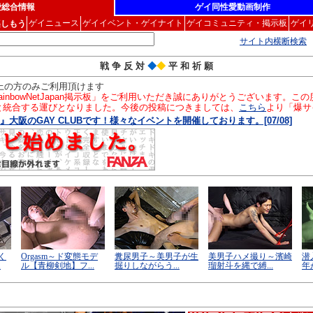
愛総合情報
ゲイ同性愛動画制作
ゲイニュース
ゲイイベント・ゲイナイト
ゲイコミュニティ・掲示板
ゲイ
楽しもう
サイト内横断検索
戦 争 反 対
◆
◆
平 和 祈 願
以上の方のみご利用頂けます
inbowNetJapan掲示板」をご利用いただき誠にありがとうございます。
」と統合する運びとなりました。今後の投稿につきましては、
こちら
より「爆サ
』大阪のGAY CLUBです！様々なイベントを開催しております。[07/08]