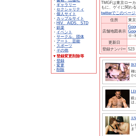
・
書籍、出版社
TMGFは東京ロー
・
ギャラリー
もに、ゲイに関わ
・
セクシャリティ
twitterでこのペ
・
個人サイト
・
カップルサイト
住所
東
・
HIV、AIDS、STD
Go
・
娯楽
店舗地図表示
Go
・
イベント
※↑
・
サークル、団体
・
アート、芸能
更新日
・
スポーツ
登録ナンバー
523
・
その他
▼登録変更削除等
・
登録
・
変更
・
削除