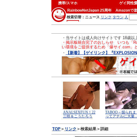
携帯/スマホ
ゲイ同性
RainbowNetJapan 25周年
Amazonで
・当サイトは成人向けサイトです 18歳
・掲示板統合完了のおしらせ いつも「Ra
い環境をご提供するため「爆サイ.com
・
【新着】【ゲイリンク】『EXPLOSION
TOP
＞
リンク
＞検索結果＞詳細