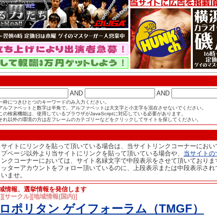
AND
AND
一枠につきひとつのキーワードのみ入力ください。
アルファベットと数字は半角で。アルファベットは大文字と小文字を混在させないでください。
この検索機能は、使用しているブラウザがJavaScriptに対応している必要があります。
それ以外の環境の方は左フレームのカテゴリーなどをクリックしてサイトを探してください。
当サイトにリンクを貼って頂いている場合は、当サイトリンクコーナーにおい
ップページ以外より当サイトにリンクを貼って頂いている場合や、
当サイトの
リンクコーナーにおいては、サイト名緑文字で中段表示をさせて頂いておりま
イッターアカウントをフォロー頂いているのに、上段表示または中段表示され
さいませ。
地域情報、選挙情報を発信します
][サークル][地域情報(国内)]
ロポリタン ゲイフォーラム（TMGF）