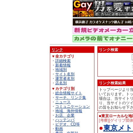
リンク
リンク検索
▼全カテゴリ
・
詳細検索
・
新着情報
・
地域別
・
サイト名別
・
運営者名別
・
店名別
リンク検索結果
▼カテゴリ別
トップページより
・
総合情報サイト
いております。ト
・
サーチ、リンク集
場合は、当サイト
・
ニュース
り、当サイトのツ
・
コミュニケーション
の旨をお知らせ下
・
地域、海外情報
・
お店、企業
■東京ローカルな
・
ハッテンバ
[考察][ゲイリブ団体
・
ビデオ、CD等
●
東京メト
・
動画