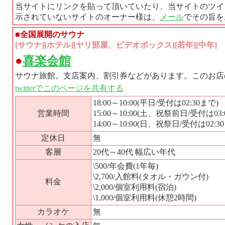
当サイトにリンクを貼って頂いていたり、当サイトのツイ
示されていないサイトのオーナー様は、
メール
でその旨を
■全国展開のサウナ
[サウナ][ホテル][ヤリ部屋、ビデオボックス][若年][中年]
●
喜楽会館
サウナ旅館。支店案内、割引券などがあります。このお店
twitterでこのページを共有する
18:00～10:00(平日/受付は02:30まで)
営業時間
15:00～10:00(土、祝祭前日/受付は03:
14:00～10:00(日、祝祭日/受付は02:3
定休日
無
客層
20代～40代 幅広い年代
\500/年会費(1年毎)
\2,700/入館料(タオル・ガウン付)
料金
\2,000/個室利用料(宿泊)
\1,000/個室利用料(休憩2時間)
カラオケ
無