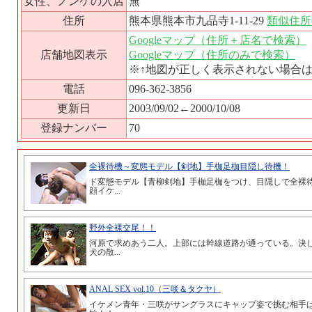
女性、ノンケの入店
無
住所
熊本県熊本市九品寺1-11-29
類似住所
Googleマップ（住所＋店名で検索）
店舗地図表示
Googleマップ（住所のみで検索）
※↑地図が正しく表示されない場合
電話
096-362-3856
更新日
2003/09/02←2000/10/08
登録ナンバー
70