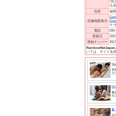
\70
\3,
住所
福
Go
店舗地図表示
Go
※↑
電話
090
更新日
200
登録ナンバー
392
RainbowNetJa
いては、サイト名