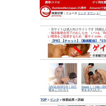
携帯/スマホ
ゲイ同性
RainbowNetJapan 25周年
Amazonで
・当サイトは成人向けサイトです 18歳
・掲示板統合完了のおしらせ いつも「Ra
い環境をご提供するため「爆サイ.com
・
【PR】【チャット】【動画配信】『ST
TOP
＞
リンク
＞検索結果＞詳細