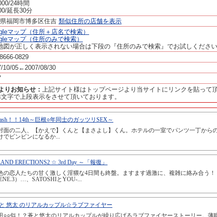
,000/24時間
000/延長30分
岡県福岡市博多区住吉
類似住所の店舗を表示
ogleマップ（住所＋店名で検索）
ogleマップ（住所のみで検索）
地図が正しく表示されない場合は下段の『住所のみで検索』でお試しくださ
-8666-0829
7/10/05←2007/08/30
7
panよりお知らせ：
上記サイト様はトップページより当サイトにリンクを貼って
赤文字で上段表示をさせて頂いております。