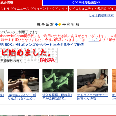
愛総合情報
ゲイ同性愛動画制作
ゲイニュース
ゲイイベント・ゲイナイト
ゲイコミュニティ・掲示板
ゲイ
楽しもう
サイト内横断検索
戦 争 反 対
◆
◆
平 和 祈 願
以上の方のみご利用頂けます
inbowNetJapan掲示板」をご利用いただき誠にありがとうございます。
」と統合する運びとなりました。今後の投稿につきましては、
こちら
より「爆サ
AR BOX』推しのメンズをサポート 出会えるライブ配信