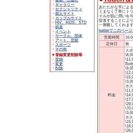
・
書籍、出版社
・
ギャラリー
あたたかな手によ
・
セクシャリティ
くまなく丁寧にト
・
個人サイト
イルが肌に潤いを
・
カップルサイト
促進することによ
・
HIV、AIDS、STD
一層癒してくれま
・
娯楽
twitterでこのペ
・
イベント
・
サークル、団体
営業時間
16:
・
アート、芸能
定休日
無
・
スポーツ
・
その他
スポ
▼登録変更削除等
\8,
・
登録
\11
・
変更
Bod
・
削除
\9,
\12
\15
\3,
ホス
\11
料金
\14
\17
\29
\70
\3,
ホス
\15
\18
\26