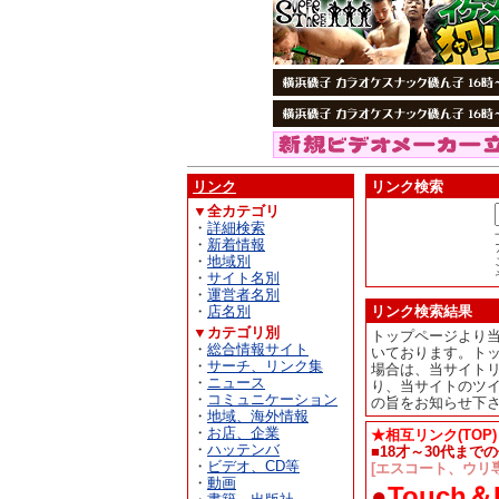
リンク
リンク検索
▼全カテゴリ
・
詳細検索
・
新着情報
・
地域別
・
サイト名別
・
運営者名別
・
店名別
リンク検索結果
▼カテゴリ別
トップページより
・
総合情報サイト
いております。ト
・
サーチ、リンク集
場合は、当サイト
・
ニュース
り、当サイトのツ
・
コミュニケーション
の旨をお知らせ下
・
地域、海外情報
・
お店、企業
★相互リンク(TOP)
・
ハッテンバ
■18才～30代ま
・
ビデオ、CD等
[エスコート、ウリ専
・
動画
●
Touch＆