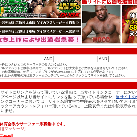
AND
AND
一枠につきひとつのキーワードのみ入力ください。
アルファベットと数字は半角で。アルファベットは大文字と小文字を混在させないでください。
この検索機能は、使用しているブラウザがJavaScriptに対応している必要があります。
それ以外の環境の方は左フレームのカテゴリーなどをクリックしてサイトを探してください。
当サイトにリンクを貼って頂いている場合は、当サイトリンクコーナーにおい
ップページ以外より当サイトにリンクを貼って頂いている場合や、
当サイトの
リンクコーナーにおいては、サイト名緑文字で中段表示をさせて頂いておりま
イッターアカウントをフォロー頂いているのに、上段表示または中段表示され
さいませ。
での体育会系やサーファー系募集中です。
][マッサージ]
Feel