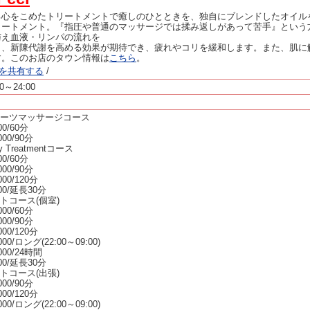
る心をこめたトリートメントで癒しのひとときを、独自にブレンドしたオイル
リートメント。『指圧や普通のマッサージでは揉み返しがあって苦手』という
与え血液・リンパの流れを
り、新陳代謝を高める効果が期待でき、疲れやコリを緩和します。また、肌に
す。このお店のタウン情報は
こちら
。
ージを共有する
/
00～24:00
ーツマッサージコース
000/60分
,000/90分
y Treatmentコース
000/60分
,000/90分
,000/120分
000/延長30分
トコース(個室)
,000/60分
,000/90分
,000/120分
,000/ロング(22:00～09:00)
,000/24時間
000/延長30分
トコース(出張)
,000/90分
,000/120分
,000/ロング(22:00～09:00)