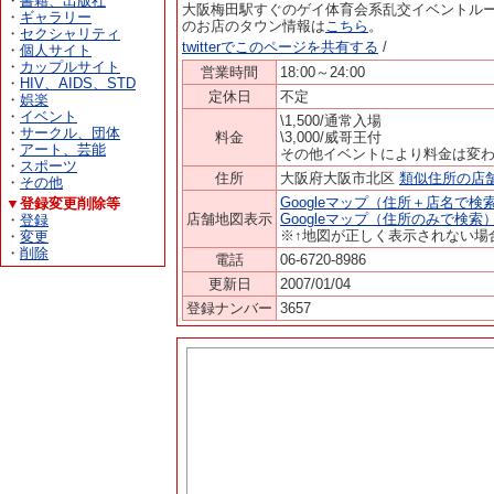
・
書籍、出版社
大阪梅田駅すぐのゲイ体育会系乱交イベントルー
・
ギャラリー
のお店のタウン情報は
こちら
。
・
セクシャリティ
twitterでこのページを共有する
/
・
個人サイト
・
カップルサイト
営業時間
18:00～24:00
・
HIV、AIDS、STD
定休日
不定
・
娯楽
・
イベント
\1,500/通常入場
・
サークル、団体
料金
\3,000/威哥王付
・
アート、芸能
その他イベントにより料金は変わ
・
スポーツ
住所
大阪府大阪市北区
類似住所の店
・
その他
Googleマップ（住所＋店名で検
▼登録変更削除等
店舗地図表示
Googleマップ（住所のみで検索
・
登録
※↑地図が正しく表示されない場
・
変更
・
削除
電話
06-6720-8986
更新日
2007/01/04
登録ナンバー
3657