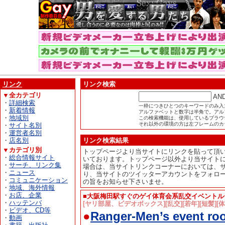
リンク
リンク検索
▼全カテゴリ
AN
・
詳細検索
一枠につきひとつのキーワードのみ入
・
新着情報
アルファベットと数字は半角で。アル
・
地域別
この検索機能は、使用しているブラウザが
それ以外の環境の方は左フレームのカ
・
サイト名別
・
運営者名別
・
店名別
リンク検索結果
▼カテゴリ別
トップページより当サイトにリンクを貼って頂
・
総合情報サイト
いております。トップページ以外より当サイト
・
サーチ、リンク集
場合は、当サイトリンクコーナーにおいては、
・
ニュース
り、当サイトのツイッターアカウントをフォロ
・
コミュニケーション
の旨をお知らせ下さいませ。
・
地域、海外情報
・
お店、企業
■大阪梅田駅すぐのゲイ体育会系乱交イベントル
・
ハッテンバ
[ヤリ部屋、ビデオボックス][乱交][若年][短髪][
・
ビデオ、CD等
●
Ranger-Men’s event ro
・
動画