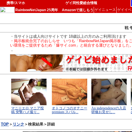
携帯/スマホ
ゲイ同性愛総合情報
ゲイニュース
ゲイイベ
RainbowNetJapan 25周年
Amazonで楽しもう
戦 
・当サイトは成人向けサイトです 18歳以上の方のみご利用頂けます
・掲示板統合完了のおしらせ いつも「RainbowNetJapan掲
い環境をご提供するため「爆サイ.com」と統合する運びとなりました
・
TOP
＞
リンク
＞検索結果＞詳細