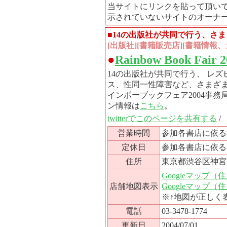
当サイトにリンクを貼って頂い
示されていないサイトのオーナ
■14の出版社が共同で行う、さ
[出版社][書籍販売店][書籍情報、
●
Rainbow Book Fair 2
14の出版社が共同で行う、 レ
ス、性同一性障害など、さまざ
インボーブックフェア2004事務局
ン情報は
こちら
。
twitterでこのページを共有する
/
営業時間
参加各書店に依る
定休日
参加各書店に依る
住所
東京都渋谷区神宮前
Googleマップ
店舗地図表示
Googleマップ
※↑地図が正しく
電話
03-3478-1774
更新日
2004/07/01