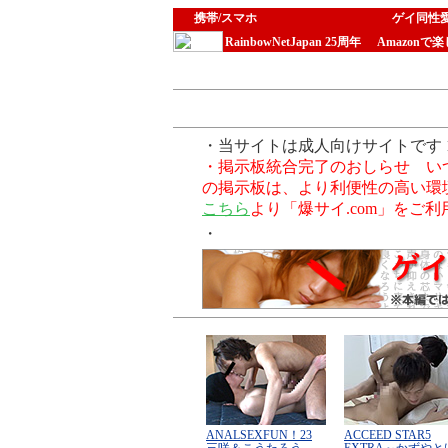
携帯/スマホ
ゲイ同性
RainbowNetJapan 25周年
Amazonで
・当サイトは成人向けサイトです 
・掲示板統合完了のおしらせ いつも
の掲示板は、より利便性の高い環
こちら
より「爆サイ.com」をご
・