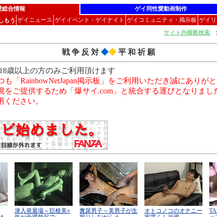
愛総合情報
ゲイ同性愛動画制作
ゲイニュース
ゲイイベント・ゲイナイト
ゲイコミュニティ・掲示板
ゲイリ
楽しもう
サイト内横断検索
無
戦 争 反 対
◆
◆
平 和 祈 願
18歳以上の方のみご利用頂けます
「RainbowNetJapan掲示板」をご利用いただき誠にあり
境をご提供するため「爆サイ.com」と統合する運びとなりま
利用ください。