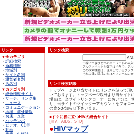
リンク
リンク検索
▼全カテゴリ
AN
・
詳細検索
一枠につきひとつのキーワードのみ入
・
新着情報
アルファベットと数字は半角で。アル
・
地域別
この検索機能は、使用しているブラウザが
それ以外の環境の方は左フレームのカ
・
サイト名別
・
運営者名別
・
店名別
リンク検索結果
▼カテゴリ別
トップページより当サイトにリンクを貼って頂
・
総合情報サイト
いております。トップページ以外より当サイト
・
サーチ、リンク集
場合は、当サイトリンクコーナーにおいては、
・
ニュース
り、当サイトのツイッターアカウントをフォロ
・
コミュニケーション
の旨をお知らせ下さいませ。
・
地域、海外情報
・
お店、企業
■すぐに役に立つHIVの総合サイト
・
ハッテンバ
[HIV、AIDS、STD]
・
ビデオ、CD等
●
HIVマップ
・
動画