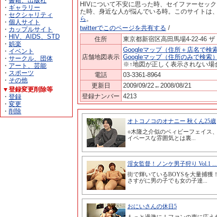
・
書籍、出版社
HIVについて不安に思った時、セイファーセッ
・
ギャラリー
た時、身近な人が悩んでいる時。このサイトは
・
セクシャリティ
ら
。
・
個人サイト
twitterでこのページを共有する
/
・
カップルサイト
・
HIV、AIDS、STD
住所
東京都新宿区高田馬場4-22-46 
・
娯楽
Googleマップ（住所＋店名で検
・
イベント
店舗地図表示
Googleマップ（住所のみで検索
・
サークル、団体
※↑地図が正しく表示されない場
・
アート、芸能
・
スポーツ
電話
03-3361-8964
・
その他
更新日
2009/09/22←2008/08/21
▼登録変更削除等
登録ナンバー
4213
・
登録
・
変更
・
削除