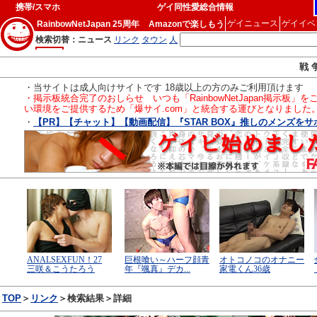
携帯/スマホ
ゲイ同性愛総合情報
ゲイニュース
ゲイイベ
RainbowNetJapan 25周年
Amazonで楽しもう
戦 
・当サイトは成人向けサイトです 18歳以上の方のみご利用頂けます
・掲示板統合完了のおしらせ いつも「RainbowNetJapan掲
い環境をご提供するため「爆サイ.com」と統合する運びとなりました
・
【PR】【チャット】【動画配信】『STAR BOX』推しのメンズを
TOP
＞
リンク
＞検索結果＞詳細