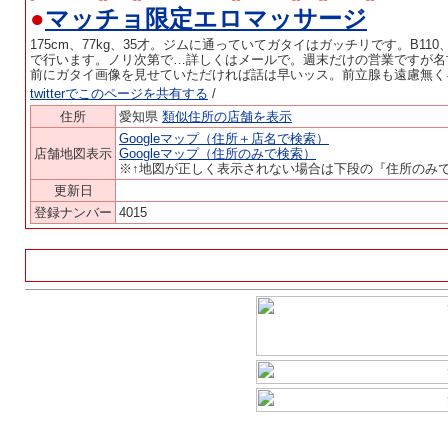
●
マッチョ限定エロマッサージ
175cm、77kg、35才。ジムに通っていてガタイはガッチリです。B1
で行います。ノリ次第で…詳しくはメールで。週末だけの営業ですが名
前にガタイ画像を見せていただければ話は早いッス。前立腺も遠慮無く
twitterでこのページを共有する
/
住所
愛知県
類似住所の店舗を表示
Googleマップ（住所＋店名で検索）
店舗地図表示
Googleマップ（住所のみで検索）
※↑地図が正しく表示されない場合は下段の『住所のみ
更新日
登録ナンバー
4015