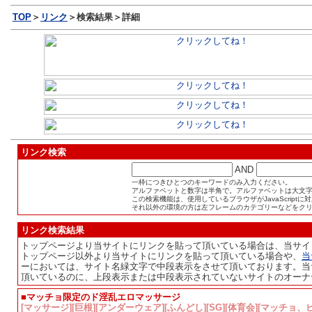
TOP
＞
リンク
＞検索結果＞詳細
リンク検索
AND
一枠につきひとつのキーワードのみ入力ください。
アルファベットと数字は半角で。アルファベットは大文
この検索機能は、使用しているブラウザがJavaScript
それ以外の環境の方は左フレームのカテゴリーなどをク
リンク検索結果
トップページより当サイトにリンクを貼って頂いている場合は、当サイ
トップページ以外より当サイトにリンクを貼って頂いている場合や、
当
ーにおいては、サイト名緑文字で中段表示をさせて頂いております。当
頂いているのに、上段表示または中段表示されていないサイトのオーナ
■マッチョ限定のド淫乱エロマッサージ
[マッサージ][巨根][アンダーウェア][ふんどし][SG][体育会][マッチョ、