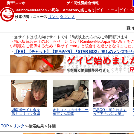
携帯/スマホ
ゲイ同性愛総合情報
ゲイニュース
ゲイイベ
RainbowNetJapan 25周年
Amazonで楽しもう
戦 
・当サイトは成人向けサイトです 18歳以上の方のみご利用頂けます
・掲示板統合完了のおしらせ いつも「RainbowNetJapan掲
い環境をご提供するため「爆サイ.com」と統合する運びとなりました
・
【PR】【チャット】【動画配信】『STAR BOX』推しのメンズを
TOP
＞
リンク
＞検索結果＞詳細