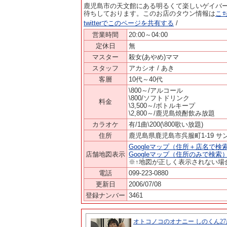
鹿児島市の天文館にある明るくて楽しいゲイバ
待ちしております。このお店のタウン情報は
こ
twitterでこのページを共有する
/
営業時間
20:00～04:00
定休日
無
マスター
殺女(あやめ)ママ
スタッフ
アカシオ / あき
客層
10代～40代
\800～/アルコール
\800/ソフトドリンク
料金
\3,500～/ボトルキープ
\2,800～/鹿児島焼酎飲み放題
カラオケ
有/1曲\200(\800歌い放題)
住所
鹿児島県鹿児島市呉服町1-19 サ
Googleマップ（住所＋店名で検
店舗地図表示
Googleマップ（住所のみで検索
※↑地図が正しく表示されない場
電話
099-223-0880
更新日
2006/07/08
登録ナンバー
3461