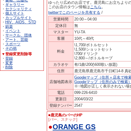
・
書籍、出版社
ゆったり広めのお店です。鹿児島にお立ちより
・
ギャラリー
このお店のタウン情報は
こちら
。
・
セクシャリティ
twitterでこのページを共有する
/
・
個人サイト
・
カップルサイト
営業時間
20:00～04:00
・
HIV、AIDS、STD
定休日
無
・
娯楽
・
イベント
マスター
YU-TA
・
サークル、団体
客層
10代～40代
・
アート、芸能
・
スポーツ
\1,700/ボトルセット
・
その他
\1,500/ショットセット
料金
\700/ドリンク
▼登録変更削除等
\2,800～/ボトルキープ
・
登録
・
変更
カラオケ
有/1曲\200(\600歌い放題)
・
削除
住所
鹿児島県鹿児島市千日町14-8 真
Googleマップ（住所＋店名で検
店舗地図表示
Googleマップ（住所のみで検索
※↑地図が正しく表示されない場
電話
099-226-6410
更新日
2004/03/22
登録ナンバー
2547
■鹿児島のバーのHP
[バー、スナック]
●
ORANGE GS