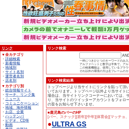
リンク
リンク検索
▼全カテゴリ
AN
・
詳細検索
一枠につきひとつのキーワードのみ入
・
新着情報
アルファベットと数字は半角で。アル
・
地域別
この検索機能は、使用しているブラウザが
それ以外の環境の方は左フレームのカ
・
サイト名別
・
運営者名別
・
店名別
リンク検索結果
▼カテゴリ別
トップページより当サイトにリンクを貼って頂
・
総合情報サイト
いております。トップページ以外より当サイト
・
サーチ、リンク集
場合は、当サイトリンクコーナーにおいては、
・
ニュース
り、当サイトのツイッターアカウントをフォロ
・
コミュニケーション
の旨をお知らせ下さいませ。
・
地域、海外情報
・
お店、企業
■鹿児島のバーのHP
・
ハッテンバ
[バー、スナック][若年][中年][体育会][マッチョ、
・
ビデオ、CD等
●
ULTRA GS
・
動画