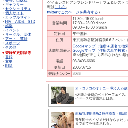
・
書籍、出版社
ゲイ＆レズビアンフレンドリーカフェ＆レスト
・
ギャラリー
報は
こちら
。
・
セクシャリティ
twitterでこのページを共有する
/
・
個人サイト
・
カップルサイト
11:30～15:00 lunch
・
HIV、AIDS、STD
営業時間
17:30～23:00 dinner
・
娯楽
09:00～16:30 brunch
・
イベント
定休日
年中無休
・
サークル、団体
・
アート、芸能
住所
東京都渋谷区神宮前6-6-2 ベル・
・
スポーツ
Googleマップ（住所＋店名で検
・
その他
店舗地図表示
Googleマップ（住所のみで検索
▼登録変更削除等
※↑地図が正しく表示されない場
・
登録
電話
03-3406-6606
・
変更
・
削除
更新日
2005/07/15
登録ナンバー
3026