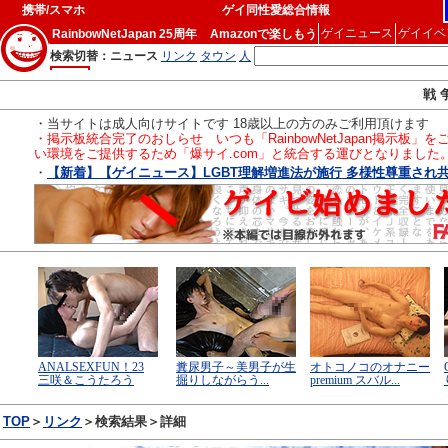
携帯/スマホ
ゲイ同性愛総合情報
ゲイニュース
ゲイイベ
RainbowNetJapan 25周年
Amazonで楽しもう
戦 
・当サイトは成人向けサイトです 18歳以上の方のみご利用頂けます
・掲示板統合完了のおしらせ いつも「RainbowNetJapan掲
い環境をご提供するため「爆サイ.com」と統合する運びとなりました
・
【新着】【ゲイニュース】LGBT理解増進法が施行 多様性尊重され共生の
TOP
＞
リンク
＞検索結果＞詳細