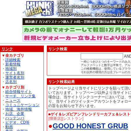
リンク
リンク検索
▼全カテゴリ
AN
・
詳細検索
一枠につきひとつのキーワードのみ入
・
新着情報
アルファベットと数字は半角で。アル
・
地域別
この検索機能は、使用しているブラウザが
それ以外の環境の方は左フレームのカ
・
サイト名別
・
運営者名別
・
店名別
リンク検索結果
▼カテゴリ別
トップページより当サイトにリンクを貼って頂
・
総合情報サイト
いております。トップページ以外より当サイト
・
サーチ、リンク集
場合は、当サイトリンクコーナーにおいては、
・
ニュース
り、当サイトのツイッターアカウントをフォロ
・
コミュニケーション
の旨をお知らせ下さいませ。
・
地域、海外情報
・
お店、企業
■ゲイ＆レズビアンフレンドリーカフェ＆レスト
・
ハッテンバ
[喫茶店][レストラン]
・
ビデオ、CD等
●
GOOD HONEST GRUB
・
動画