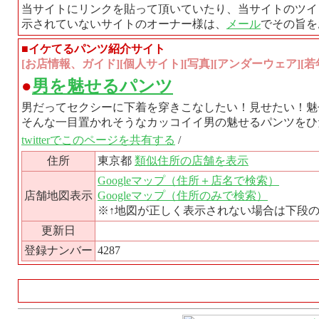
当サイトにリンクを貼って頂いていたり、当サイトのツイ
示されていないサイトのオーナー様は、
メール
でその旨を
■イケてるパンツ紹介サイト
[お店情報、ガイド][個人サイト][写真][アンダーウェア][若年
●
男を魅せるパンツ
男だってセクシーに下着を穿きこなしたい！見せたい！魅
そんな一目置かれそうなカッコイイ男の魅せるパンツをひ
twitterでこのページを共有する
/
住所
東京都
類似住所の店舗を表示
Googleマップ（住所＋店名で検索）
店舗地図表示
Googleマップ（住所のみで検索）
※↑地図が正しく表示されない場合は下段
更新日
登録ナンバー
4287