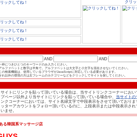
AND
AND
一枠につきひとつのキーワードのみ入力ください。
アルファベットと数字は半角で。アルファベットは大文字と小文字を混在させないでください。
この検索機能は、使用しているブラウザがJavaScriptに対応している必要があります。
それ以外の環境の方は左フレームのカテゴリーなどをクリックしてサイトを探してください。
当サイトにリンクを貼って頂いている場合は、当サイトリンクコーナーにおい
ップページ以外より当サイトにリンクを貼って頂いている場合や、
当サイトの
リンクコーナーにおいては、サイト名緑文字で中段表示をさせて頂いておりま
イッターアカウントをフォロー頂いているのに、上段表示または中段表示され
さいませ。
ある韓国系マッサージ店
GUYS