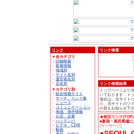
リンク
リンク検索
▼全カテゴリ
・
詳細検索
・
新着情報
・
地域別
・
サイト名別
・
運営者名別
・
店名別
リンク検索結果
▼カテゴリ別
トップページより
・
総合情報サイト
いております。ト
・
サーチ、リンク集
場合は、当サイト
・
ニュース
り、当サイトのツ
・
コミュニケーション
の旨をお知らせ下
・
地域、海外情報
・
お店、企業
★相互リンク(TOP)
・
ハッテンバ
■新宿・高田馬場に
・
ビデオ、CD等
[マッサージ]
・
動画
●
SEOUL 