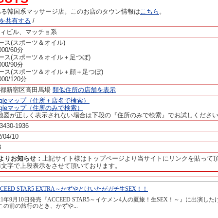
ある韓国系マッサージ店。このお店のタウン情報は
こちら
。
ージを共有する
/
ィビル、マッチョ系
ース(スポーツ＆オイル)
,000/60分
ース(スポーツ＆オイル＋足つぼ)
,000/90分
ース(スポーツ＆オイル＋顔＋足つぼ)
,000/120分
京都新宿区高田馬場
類似住所の店舗を表示
ogleマップ（住所＋店名で検索）
ogleマップ（住所のみで検索）
地図が正しく表示されない場合は下段の『住所のみで検索』でお試しくださ
-3430-1936
/04/10
3
panよりお知らせ：
上記サイト様はトップページより当サイトにリンクを貼って
赤文字で上段表示をさせて頂いております。