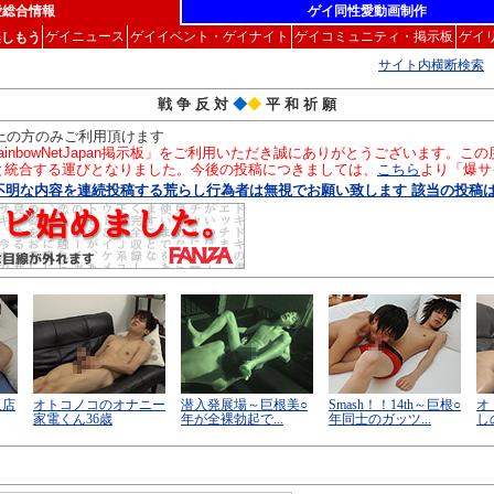
愛総合情報
ゲイ同性愛動画制作
ゲイニュース
ゲイイベント・ゲイナイト
ゲイコミュニティ・掲示板
ゲイ
楽しもう
サイト内横断検索
戦 争 反 対
◆
◆
平 和 祈 願
以上の方のみご利用頂けます
inbowNetJapan掲示板」をご利用いただき誠にありがとうございます。
」と統合する運びとなりました。今後の投稿につきましては、
こちら
より「爆サ
明な内容を連続投稿する荒らし行為者は無視でお願い致します 該当の投稿は後日