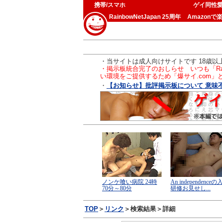
携帯/スマホ
ゲイ同性
RainbowNetJapan 25周年
Amazonで
・当サイトは成人向けサイトです 18歳
・掲示板統合完了のおしらせ いつも「Ra
い環境をご提供するため「爆サイ.com
・
【お知らせ】批評掲示板について 意味不
TOP
＞
リンク
＞検索結果＞詳細