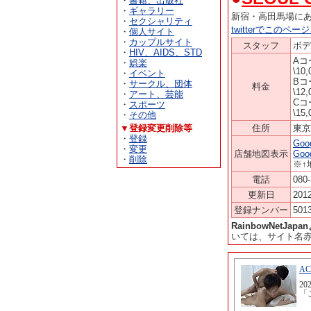
・
書籍、出版社
・
ギャラリー
新宿・高田馬場に
・
セクシャリティ
twitterでこのペ
・
個人サイト
・
カップルサイト
スタッフ
ボデ
・
HIV、AIDS、STD
Aコ
・
娯楽
\10
・
イベント
Bコ
・
サークル、団体
料金
\12
・
アート、芸能
Cコ
・
スポーツ
\15
・
その他
▼登録変更削除等
住所
東
・
登録
Go
・
変更
店舗地図表示
Go
・
削除
※↑
電話
080
更新日
2012
登録ナンバー
501
RainbowNetJa
いては、サイト名