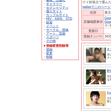
・
書籍、出版社
ゲイ的視点で選ん
・
ギャラリー
twitterでこのペ
・
セクシャリティ
・
個人サイト
住所
東
・
カップルサイト
Go
・
HIV、AIDS、STD
店舗地図表示
Go
・
娯楽
※↑
・
イベント
・
サークル、団体
更新日
・
アート、芸能
登録ナンバー
343
・
スポーツ
・
その他
▼登録変更削除等
・
登録
・
変更
・
削除