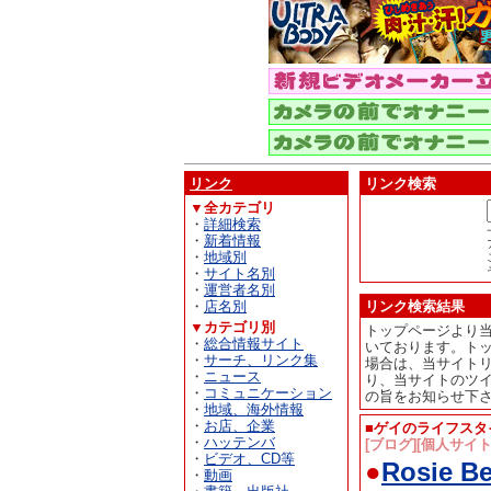
リンク
リンク検索
▼全カテゴリ
・
詳細検索
・
新着情報
・
地域別
・
サイト名別
・
運営者名別
・
店名別
リンク検索結果
▼カテゴリ別
トップページより
・
総合情報サイト
いております。ト
・
サーチ、リンク集
場合は、当サイト
・
ニュース
り、当サイトのツ
・
コミュニケーション
の旨をお知らせ下
・
地域、海外情報
・
お店、企業
■ゲイのライフスタ
・
ハッテンバ
[ブログ][個人サイ
・
ビデオ、CD等
●
Rosie Be
・
動画