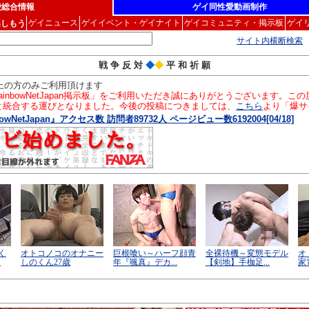
愛総合情報
ゲイ同性愛動画制作
ゲイニュース
ゲイイベント・ゲイナイト
ゲイコミュニティ・掲示板
ゲイ
楽しもう
サイト内横断検索
戦 争 反 対
◆
◆
平 和 祈 願
以上の方のみご利用頂けます
inbowNetJapan掲示板」をご利用いただき誠にありがとうございます。
」と統合する運びとなりました。今後の投稿につきましては、
こちら
より「爆サ
owNetJapan』アクセス数 訪問者89732人 ページビュー数6192004[04/18]