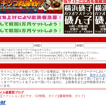
AND
AND
一枠につきひとつのキーワードのみ入力ください。
アルファベットと数字は半角で。アルファベットは大文字と小文字を混在させないでください。
この検索機能は、使用しているブラウザがJavaScriptに対応している必要があります。
それ以外の環境の方は左フレームのカテゴリーなどをクリックしてサイトを探してください。
当サイトにリンクを貼って頂いている場合は、当サイトリンクコーナーにおい
ップページ以外より当サイトにリンクを貼って頂いている場合や、
当サイトの
リンクコーナーにおいては、サイト名緑文字で中段表示をさせて頂いておりま
イッターアカウントをフォロー頂いているのに、上段表示または中段表示され
さいませ。
イル提案型ブログ
ト][ファッション][ビデオ、CD情報、ガイド][書籍情報、ガイド]
ar