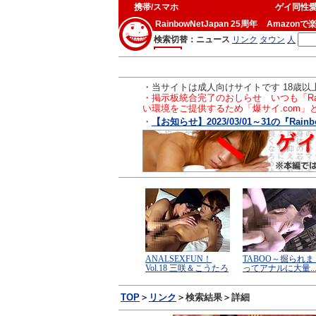
携帯/スマホ
ゲイ同性
RainbowNetJapan 25周年
Amazonで
・当サイトは成人向けサイトです 18歳
・掲示板統合完了のおしらせ いつも「Ra
い環境をご提供するため「爆サイ.com
・
【お知らせ】2023/03/01～31の『Rainb
TOP
＞
リンク
＞検索結果＞詳細