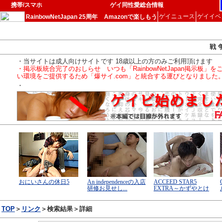
携帯/スマホ
ゲイ同性愛総合情報
ゲイニュース
ゲイイベ
RainbowNetJapan 25周年
Amazonで楽しもう
戦 
・当サイトは成人向けサイトです 18歳以上の方のみご利用頂けます
・掲示板統合完了のおしらせ いつも「RainbowNetJapan掲
い環境をご提供するため「爆サイ.com」と統合する運びとなりました
・
TOP
＞
リンク
＞検索結果＞詳細