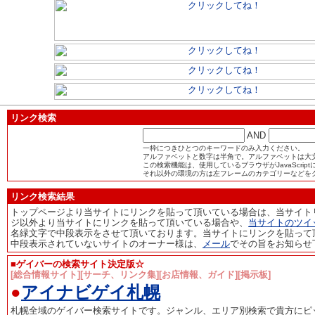
リンク検索
AND
一枠につきひとつのキーワードのみ入力ください。
アルファベットと数字は半角で。アルファベットは大
この検索機能は、使用しているブラウザがJavaScri
それ以外の環境の方は左フレームのカテゴリーなどを
リンク検索結果
トップページより当サイトにリンクを貼って頂いている場合は、当サイト
ジ以外より当サイトにリンクを貼って頂いている場合や、
当サイトのツイ
名緑文字で中段表示をさせて頂いております。当サイトにリンクを貼って
中段表示されていないサイトのオーナー様は、
メール
でその旨をお知らせ
■ゲイバーの検索サイト決定版☆
[総合情報サイト][サーチ、リンク集][お店情報、ガイド][掲示板]
●
アイナビゲイ札幌
札幌全域のゲイバー検索サイトです。ジャンル、エリア別検索で貴方にピ