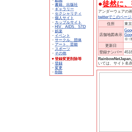
・
動画
●
徒然に、
・
書籍、出版社
・
ギャラリー
アンダーウェアの
・
セクシャリティ
twitterでこのペ
・
個人サイト
・
カップルサイト
住所
東
・
HIV、AIDS、STD
Go
・
娯楽
店舗地図表示
Go
・
イベント
※↑
・
サークル、団体
・
アート、芸能
更新日
・
スポーツ
登録ナンバー
451
・
その他
▼登録変更削除等
RainbowNetJa
・
登録
いては、サイト名
・
変更
・
削除