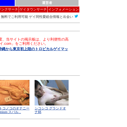
運営者
リンクサーチ
ゲイタウンサーチ
インフォメーション
無料でご利用可能 ゲイ同性愛総合情報と出会い
この度、当サイトの掲示板は、より利便性の高
イ.com」をご利用ください。
-』沖縄から東京初上陸のトロピカルゲイマッ