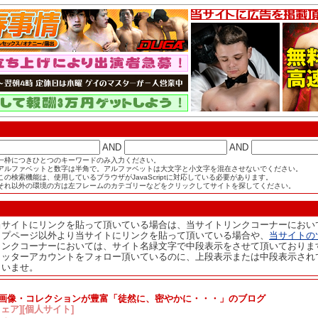
AND
AND
一枠につきひとつのキーワードのみ入力ください。
アルファベットと数字は半角で。アルファベットは大文字と小文字を混在させないでください。
この検索機能は、使用しているブラウザがJavaScriptに対応している必要があります。
それ以外の環境の方は左フレームのカテゴリーなどをクリックしてサイトを探してください。
当サイトにリンクを貼って頂いている場合は、当サイトリンクコーナーにおい
ップページ以外より当サイトにリンクを貼って頂いている場合や、
当サイトの
リンクコーナーにおいては、サイト名緑文字で中段表示をさせて頂いておりま
イッターアカウントをフォロー頂いているのに、上段表示または中段表示され
さいませ。
の画像・コレクションが豊富「徒然に、密やかに・・・」のブログ
ェア][個人サイト]