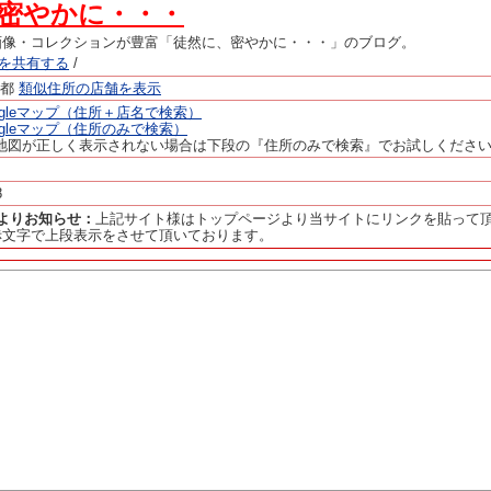
密やかに・・・
画像・コレクションが豊富「徒然に、密やかに・・・」のブログ。
ージを共有する
/
京都
類似住所の店舗を表示
ogleマップ（住所＋店名で検索）
ogleマップ（住所のみで検索）
地図が正しく表示されない場合は下段の『住所のみで検索』でお試しくださ
8
panよりお知らせ：
上記サイト様はトップページより当サイトにリンクを貼って
赤文字で上段表示をさせて頂いております。