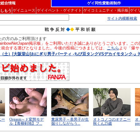
愛総合情報
ゲイ同性愛動画制作
ゲイニュース
ゲイイベント・ゲイナイト
ゲイコミュニティ・掲示板
ゲイ
楽しもう
サイト内横断検索
戦 争 反 対
◆
◆
平 和 祈 願
以上の方のみご利用頂けます
inbowNetJapan掲示板」をご利用いただき誠にありがとうございます。
」と統合する運びとなりました。今後の投稿につきましては、
こちら
より「爆サ
/19（土）[大阪堂山]おにぎり男子パーティ -ちび豆タンクVSデカイモタンク