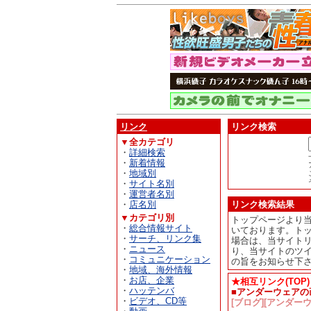
リンク
リンク検索
▼全カテゴリ
・
詳細検索
・
新着情報
・
地域別
・
サイト名別
・
運営者名別
・
店名別
リンク検索結果
▼カテゴリ別
トップページより
・
総合情報サイト
いております。ト
・
サーチ、リンク集
場合は、当サイト
・
ニュース
り、当サイトのツ
・
コミュニケーション
の旨をお知らせ下
・
地域、海外情報
・
お店、企業
★相互リンク(TOP)
・
ハッテンバ
■アンダーウェア
・
ビデオ、CD等
[ブログ][アンダーウ