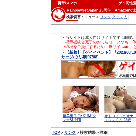
携帯/スマホ
ゲイ同性
RainbowNetJapan 25周年
Amazonで
・当サイトは成人向けサイトです 18歳
・掲示板統合完了のおしらせ いつも「Ra
い環境をご提供するため「爆サイ.com
・
【新着】【ゲイイベント】『2023/08
サージ/ウリ専[07/08]
TOP
＞
リンク
＞検索結果＞詳細