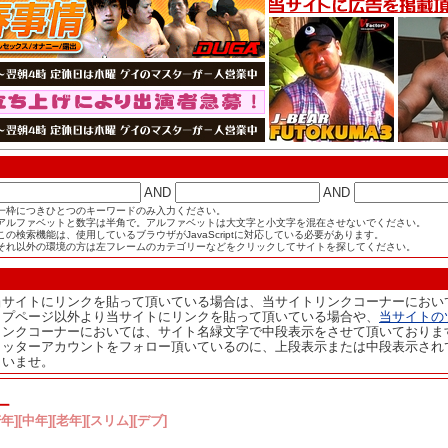
AND
AND
一枠につきひとつのキーワードのみ入力ください。
アルファベットと数字は半角で。アルファベットは大文字と小文字を混在させないでください。
この検索機能は、使用しているブラウザがJavaScriptに対応している必要があります。
それ以外の環境の方は左フレームのカテゴリーなどをクリックしてサイトを探してください。
当サイトにリンクを貼って頂いている場合は、当サイトリンクコーナーにおい
ップページ以外より当サイトにリンクを貼って頂いている場合や、
当サイトの
リンクコーナーにおいては、サイト名緑文字で中段表示をさせて頂いておりま
イッターアカウントをフォロー頂いているのに、上段表示または中段表示され
さいませ。
ー
][中年][老年][スリム][デブ]