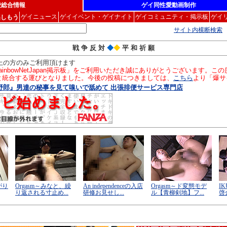
愛総合情報
ゲイ同性愛動画制作
ゲイニュース
ゲイイベント・ゲイナイト
ゲイコミュニティ・掲示板
ゲイ
楽しもう
サイト内横断検索
戦 争 反 対
◆
◆
平 和 祈 願
以上の方のみご利用頂けます
inbowNetJapan掲示板」をご利用いただき誠にありがとうございます。
」と統合する運びとなりました。今後の投稿につきましては、
こちら
より「爆サ
野郎』男達の秘事を見て嗅いで舐めて 出張排便サービス専門店