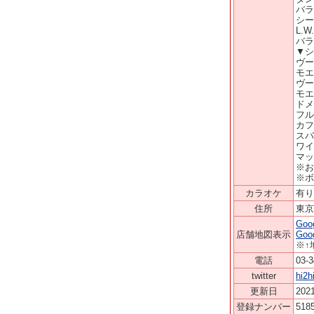
バラ
シー
L.
バラ
▼シ
ヴー
モエ
ヴー
モエ
ドメ
フル
カフ
スパ
ワイ
マッ
※お
※ボ
カラオケ
有り
住所
東京
Go
店舗地図表示
Go
※↑
電話
03-3
twitter
hi2h
更新日
2021
登録ナンバー
518