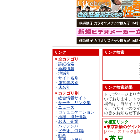
リンク
リンク検索
▼全カテゴリ
・
詳細検索
・
新着情報
・
地域別
・
サイト名別
・
運営者名別
・
店名別
リンク検索結果
▼カテゴリ別
トップページより
・
総合情報サイト
いております。ト
・
サーチ、リンク集
場合は、当サイト
・
ニュース
り、当サイトのツ
・
コミュニケーション
の旨をお知らせ下
・
地域、海外情報
・
お店、企業
★相互リンク
・
ハッテンバ
■東京新橋のゲイバ
・
ビデオ、CD等
[バー、スナック][若年
・
動画
●
英兄