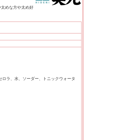
や太めな方や太め好
セロラ、水、ソーダー、トニックウォータ