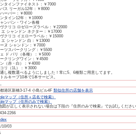
ンタインファイネスト：￥7000
バス リーガル12年：￥8000
W.ハーバー：￥8000
ンタイン12年：￥10000
ャンパン・ワイン各種
ヴクリコ ロゼローズラベル：￥22000
 エ シャンドン ネクター：￥17000
ヴクリコ イエローラベル：￥15000
 エ シャンドン 白：￥13000
ーヌ シャンドン：￥7000
ーツスパークリング：￥5500
ェ ド パリ（各種）：￥5000
ークリングワイン：￥4500
ン（赤・白）：￥4000
コリ（1L）：￥3000
通し複数選べるようにしました！常に5、6種類ご用意してます。
トルキープ10本で1本サービス。
。
都港区新橋3-17-4 小島ビル4F
類似住所の店舗を表示
ogleマップ（住所＋店名で検索）
ogleマップ（住所のみで検索）
地図が正しく表示されない場合は下段の『住所のみで検索』でお試しくださ
434-2266
idex
/10/03
5