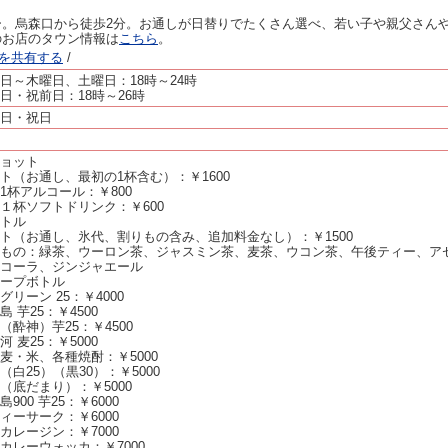
ー。烏森口から徒歩2分。お通しが日替りでたくさん選べ、若い子や親父さん
のお店のタウン情報は
こちら
。
ージを共有する
/
日～木曜日、土曜日：18時～24時
日・祝前日：18時～26時
日・祝日
ョット
ト（お通し、最初の1杯含む）：￥1600
1杯アルコール：￥800
１杯ソフトドリンク：￥600
トル
ト（お通し、氷代、割りもの含み、追加料金なし）：￥1500
もの：緑茶、ウーロン茶、ジャスミン茶、麦茶、ウコン茶、午後ティー、ア
コーラ、ジンジャエール
ープボトル
グリーン 25：￥4000
島 芋25：￥4500
（酔神）芋25：￥4500
河 麦25：￥5000
麦・米、各種焼酎：￥5000
（白25）（黒30）：￥5000
（底だまり）：￥5000
島900 芋25：￥6000
ィーサーク：￥6000
カレージン：￥7000
カレーウォッカ：￥7000