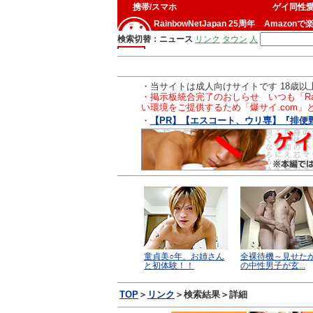
携帯/スマホ
ゲイ同性
RainbowNetJapan 25周年
Amazonで
・当サイトは成人向けサイトです 18歳
・掲示板統合完了のおしらせ いつも「Ra
い環境をご提供するため「爆サイ.com
・
【PR】【エスコート、ウリ専】『排便
TOP
＞
リンク
＞検索結果＞詳細