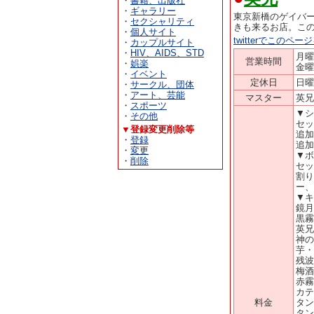
・
書籍、出版社
・
ギャラリー
東京新橋のゲイバ
・
セクシャリティ
きも来るお店。こ
・
個人サイト
twitterでこのペ
・
カップルサイト
・
HIV、AIDS、STD
月曜
営業時間
・
娯楽
金曜
・
イベント
定休日
日曜
・
サークル、団体
・
アート、芸能
マスター
英兄
・
スポーツ
▼シ
・
その他
セッ
▼登録変更削除等
追加
・
登録
追加
・
変更
▼ボ
・
削除
セッ
割り
ー、
▼キ
鏡月
黒霧
英兄
神の
芋・
残波
梅酒
赤霧
カテ
料金
タン
タン