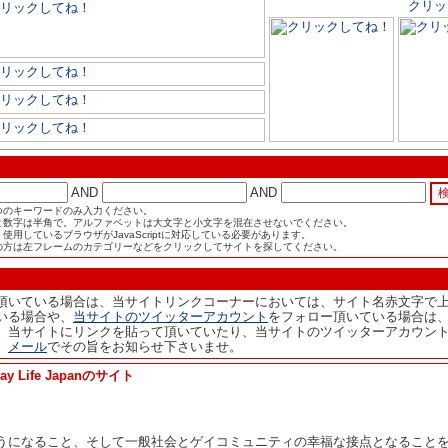
AND
AND
つのキーワードのみ入力ください。
と数字は半角で。アルファベットは大文字と小文字を混在させないでください。
使用しているブラウザがJavaScriptに対応している必要があります。
の方は左フレームのカテゴリーなどをクリックしてサイトを探してください。
頂いている場合は、当サイトリンクコーナーにおいては、サイト名赤文字で
いる場合や、
当サイトのツイッターアカウント
をフォロー頂いている場合は
。当サイトにリンクを貼って頂いていたり、当サイトのツイッターアカウン
、
メール
でその旨をお知らせ下さいませ。
ife Japanのサイト
うになること、そして一般社会とゲイコミュニティの幸福な接点となること