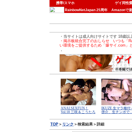
携帯/スマホ
ゲイ同性
RainbowNetJapan 25周年
Amazonで
・当サイトは成人向けサイトです 18歳
・掲示板統合完了のおしらせ いつも「Ra
い環境をご提供するため「爆サイ.com
・
TOP
＞
リンク
＞検索結果＞詳細