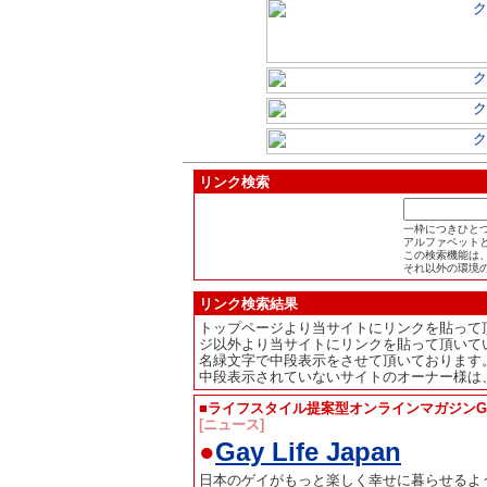
リンク検索
一枠につきひと
アルファベット
この検索機能は、
それ以外の環境
リンク検索結果
トップページより当サイトにリンクを貼って
ジ以外より当サイトにリンクを貼って頂いて
名緑文字で中段表示をさせて頂いております
中段表示されていないサイトのオーナー様は
■ライフスタイル提案型オンラインマガジンGay L
[ニュース]
●
Gay Life Japan
日本のゲイがもっと楽しく幸せに暮らせるよ