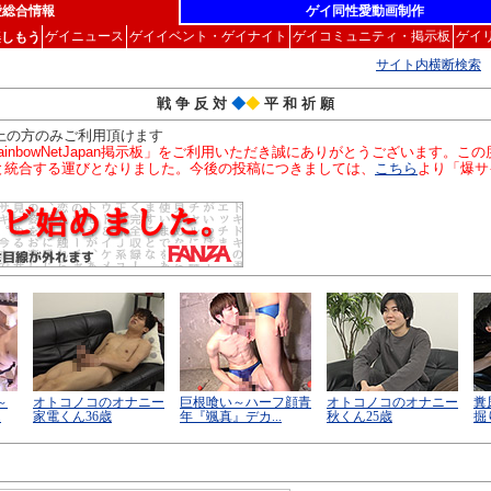
愛総合情報
ゲイ同性愛動画制作
ゲイニュース
ゲイイベント・ゲイナイト
ゲイコミュニティ・掲示板
ゲイ
楽しもう
サイト内横断検索
戦 争 反 対
◆
◆
平 和 祈 願
以上の方のみご利用頂けます
inbowNetJapan掲示板」をご利用いただき誠にありがとうございます。
」と統合する運びとなりました。今後の投稿につきましては、
こちら
より「爆サ