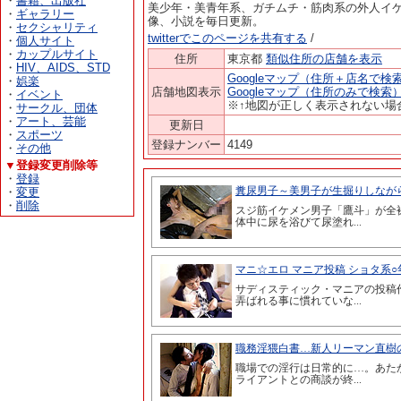
・
書籍、出版社
美少年・美青年系、ガチムチ・筋肉系の外人イ
・
ギャラリー
像、小説を毎日更新。
・
セクシャリティ
twitterでこのページを共有する
/
・
個人サイト
・
カップルサイト
住所
東京都
類似住所の店舗を表示
・
HIV、AIDS、STD
Googleマップ（住所＋店名で検
・
娯楽
店舗地図表示
Googleマップ（住所のみで検索
・
イベント
※↑地図が正しく表示されない場
・
サークル、団体
・
アート、芸能
更新日
・
スポーツ
登録ナンバー
4149
・
その他
▼登録変更削除等
・
登録
・
変更
・
削除