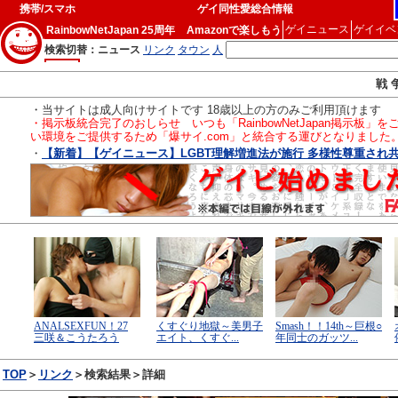
携帯/スマホ
ゲイ同性愛総合情報
ゲイニュース
ゲイイベ
RainbowNetJapan 25周年
Amazonで楽しもう
戦 
・当サイトは成人向けサイトです 18歳以上の方のみご利用頂けます
・掲示板統合完了のおしらせ いつも「RainbowNetJapan掲
い環境をご提供するため「爆サイ.com」と統合する運びとなりました
・
【新着】【ゲイニュース】LGBT理解増進法が施行 多様性尊重され共生の
TOP
＞
リンク
＞検索結果＞詳細