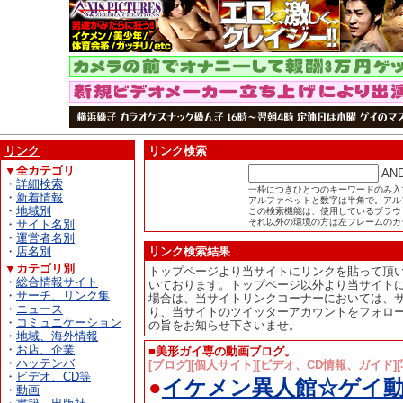
リンク
リンク検索
▼全カテゴリ
AN
・
詳細検索
一枠につきひとつのキーワードのみ入
・
新着情報
アルファベットと数字は半角で。アル
・
地域別
この検索機能は、使用しているブラウザが
それ以外の環境の方は左フレームのカ
・
サイト名別
・
運営者名別
・
店名別
リンク検索結果
▼カテゴリ別
トップページより当サイトにリンクを貼って頂
・
総合情報サイト
いております。トップページ以外より当サイト
・
サーチ、リンク集
場合は、当サイトリンクコーナーにおいては、
・
ニュース
り、当サイトのツイッターアカウントをフォロ
・
コミュニケーション
の旨をお知らせ下さいませ。
・
地域、海外情報
・
お店、企業
■美形ガイ専の動画ブログ。
・
ハッテンバ
[ブログ][個人サイト][ビデオ、CD情報、ガイド][
・
ビデオ、CD等
●
イケメン異人館☆ゲイ動
・
動画