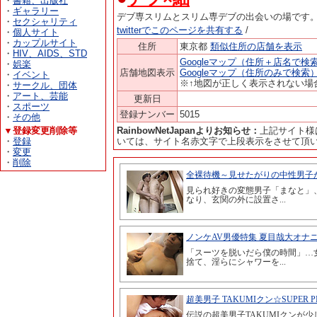
・
書籍、出版社
・
ギャラリー
デブ専スリムとスリム専デブの出会いの場です
・
セクシャリティ
twitterでこのページを共有する
/
・
個人サイト
・
カップルサイト
住所
東京都
類似住所の店舗を表示
・
HIV、AIDS、STD
Googleマップ（住所＋店名で検
・
娯楽
店舗地図表示
Googleマップ（住所のみで検索
・
イベント
※↑地図が正しく表示されない場
・
サークル、団体
・
アート、芸能
更新日
・
スポーツ
登録ナンバー
5015
・
その他
▼登録変更削除等
RainbowNetJapanよりお知らせ：
上記サイト様
・
登録
いては、サイト名赤文字で上段表示をさせて頂
・
変更
・
削除