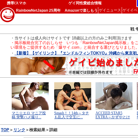
携帯/スマホ
ゲイ同性愛総合情報
ゲイニュース
ゲイイベ
RainbowNetJapan 25周年
Amazonで楽しもう
戦 
・当サイトは成人向けサイトです 18歳以上の方のみご利用頂けます
・掲示板統合完了のおしらせ いつも「RainbowNetJapan掲
い環境をご提供するため「爆サイ.com」と統合する運びとなりました
・
【新着】【ゲイリンク】『エンドルフィンTOKYO』沖縄から東京初上陸
TOP
＞
リンク
＞検索結果＞詳細