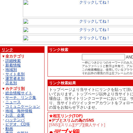
リンク
リンク検索
▼全カテゴリ
AN
・
詳細検索
一枠につきひとつのキーワードのみ入
・
新着情報
アルファベットと数字は半角で。アル
・
地域別
この検索機能は、使用しているブラウザが
それ以外の環境の方は左フレームのカ
・
サイト名別
・
運営者名別
・
店名別
リンク検索結果
▼カテゴリ別
トップページより当サイトにリンクを貼って頂
・
総合情報サイト
いております。トップページ以外より当サイト
・
サーチ、リンク集
場合は、当サイトリンクコーナーにおいては、
・
ニュース
り、当サイトのツイッターアカウントをフォロ
・
コミュニケーション
の旨をお知らせ下さいませ。
・
地域、海外情報
・
お店、企業
★相互リンク(TOP)
・
ハッテンバ
■デブとスリムの為のSNS
・
ビデオ、CD等
[SNS][スリム][デブ][個人サイト]
・
動画
●
デブ×細